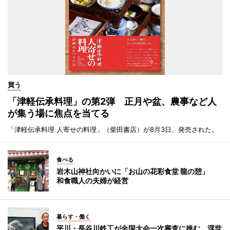
買う
「津軽伝承料理」の第2弾 正月や盆、農事など人
が集う場に焦点を当てる
「津軽伝承料理 人寄せの料理」（柴田書店）が8月3日、発売された。
食べる
岩木山神社向かいに「お山の花彩食堂 龍の憩」
和食職人の夫婦が経営
暮らす・働く
平川・長谷川鉄工が全国大会一次審査に挑む 浮世