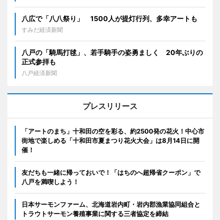
八広で「八八祭り」 1500人が提灯行列、多幸アートも
すみだ経済新聞
八戸の「騎馬打毬」、若手騎手の姿勇ましく 20年ぶりの
正式参拝も
八戸経済新聞
プレスリリース
「アートのまち」十和田の空を彩る、約2500発の花火！中心市
街地で楽しめる「十和田市夏まつり花火大会」は8月14日に開
催！
友だちも一緒に帰っておいで！「はちのへ超帰省クーポン」で
八戸を満喫しよう！
日本サーモンファーム、北海道岩内町・岩内郡漁業協同組合と
トラウトサーモン養殖事業に関する三者協定を締結