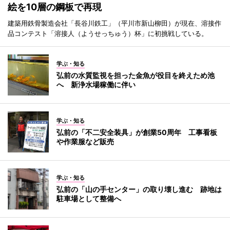
絵を10層の鋼板で再現
建築用鉄骨製造会社「長谷川鉄工」（平川市新山柳田）が現在、溶接作
品コンテスト「溶接人（ようせっちゅう）杯」に初挑戦している。
学ぶ・知る
弘前の水質監視を担った金魚が役目を終えため池
へ 新浄水場稼働に伴い
学ぶ・知る
弘前の「不二安全装具」が創業50周年 工事看板
や作業服など販売
学ぶ・知る
弘前の「山の手センター」の取り壊し進む 跡地は
駐車場として整備へ