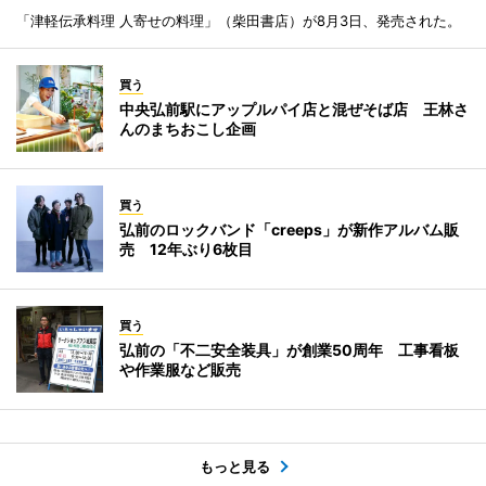
「津軽伝承料理 人寄せの料理」（柴田書店）が8月3日、発売された。
買う
中央弘前駅にアップルパイ店と混ぜそば店 王林さ
んのまちおこし企画
買う
弘前のロックバンド「creeps」が新作アルバム販
売 12年ぶり6枚目
買う
弘前の「不二安全装具」が創業50周年 工事看板
や作業服など販売
もっと見る