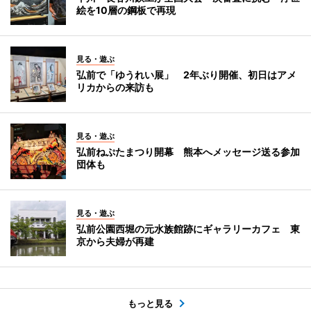
絵を10層の鋼板で再現
見る・遊ぶ
弘前で「ゆうれい展」 2年ぶり開催、初日はアメ
リカからの来訪も
見る・遊ぶ
弘前ねぷたまつり開幕 熊本へメッセージ送る参加
団体も
見る・遊ぶ
弘前公園西堀の元水族館跡にギャラリーカフェ 東
京から夫婦が再建
もっと見る