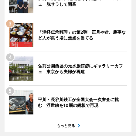
ェ 脱サラして開業
「津軽伝承料理」の第2弾 正月や盆、農事な
ど人が集う場に焦点を当てる
弘前公園西堀の元水族館跡にギャラリーカフ
ェ 東京から夫婦が再建
平川・長谷川鉄工が全国大会一次審査に挑
む 浮世絵を10層の鋼板で再現
もっと見る