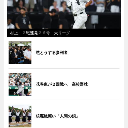
村上、２戦連発２６号 大リーグ
黙とうする参列者
花巻東が２回戦へ 高校野球
核廃絶願い「人間の鎖」