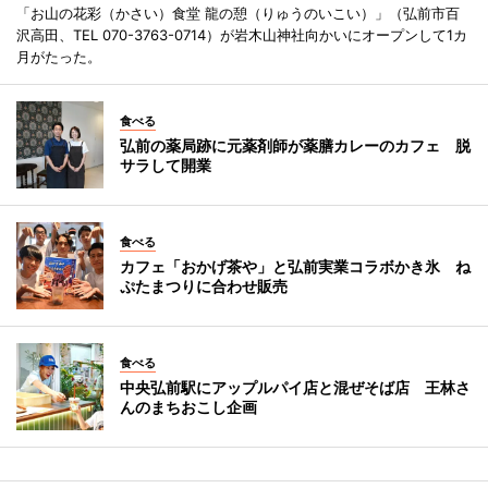
「お山の花彩（かさい）食堂 龍の憩（りゅうのいこい）」（弘前市百
沢高田、TEL 070-3763-0714）が岩木山神社向かいにオープンして1カ
月がたった。
食べる
弘前の薬局跡に元薬剤師が薬膳カレーのカフェ 脱
サラして開業
食べる
カフェ「おかげ茶や」と弘前実業コラボかき氷 ね
ぷたまつりに合わせ販売
食べる
中央弘前駅にアップルパイ店と混ぜそば店 王林さ
んのまちおこし企画