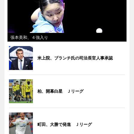
張本美和、４強入り
米上院、ブランチ氏の司法長官人事承認
柏、開幕白星 Ｊリーグ
町田、大勝で発進 Ｊリーグ