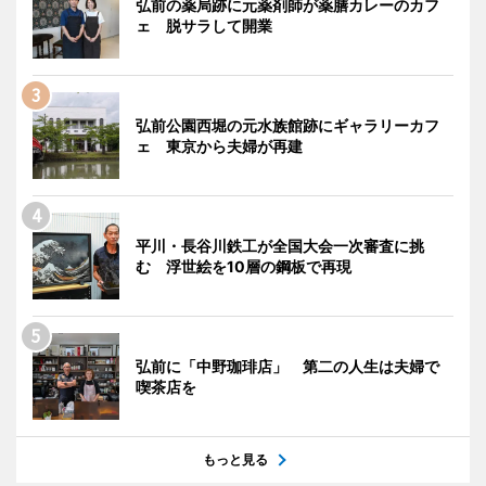
弘前の薬局跡に元薬剤師が薬膳カレーのカフ
ェ 脱サラして開業
弘前公園西堀の元水族館跡にギャラリーカフ
ェ 東京から夫婦が再建
平川・長谷川鉄工が全国大会一次審査に挑
む 浮世絵を10層の鋼板で再現
弘前に「中野珈琲店」 第二の人生は夫婦で
喫茶店を
もっと見る