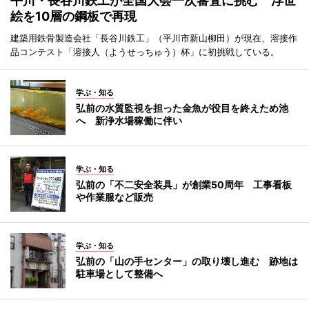
平川・長谷川鉄工が全国大会一次審査に挑む 浮世
絵を10層の鋼板で再現
建築用鉄骨製造会社「長谷川鉄工」（平川市新山柳田）が現在、溶接作
品コンテスト「溶接人（ようせっちゅう）杯」に初挑戦している。
学ぶ・知る
弘前の水質監視を担った金魚が役目を終えため池
へ 新浄水場稼働に伴い
学ぶ・知る
弘前の「不二安全装具」が創業50周年 工事看板
や作業服など販売
学ぶ・知る
弘前の「山の手センター」の取り壊し進む 跡地は
駐車場として整備へ