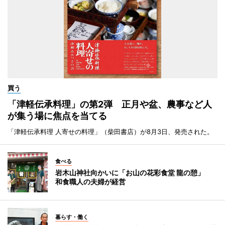
買う
「津軽伝承料理」の第2弾 正月や盆、農事など人
が集う場に焦点を当てる
「津軽伝承料理 人寄せの料理」（柴田書店）が8月3日、発売された。
食べる
岩木山神社向かいに「お山の花彩食堂 龍の憩」
和食職人の夫婦が経営
暮らす・働く