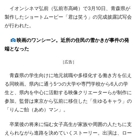
イオンシネマ弘前（弘前市高崎）で3月10日、青森県が
製作したショートムービー「君は笑う」の完成披露試写会
が行われた。
映画のワンシーン。近所の住民の雪かきが事件の発
端となった
［広告］
青森県の学生向けに地元就職や多様化する働き方を伝え
る同映画。県内に通う5つの大学や専門学校から6人の学
生と、県内を中心に活動する映像クリエーターらが制作に
参加。監督は東京から弘前に移住した「生ゆるキャラ」の
「りんご飴（あめ）マン」。
卒業後の将来に悩む女子高生が家族や周囲の人たちに支
えられながら進路を決めていくストーリー。出演は、ロー