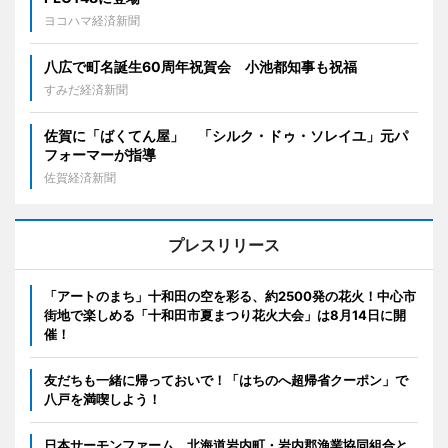
ヨコハマ経済新聞
八広で町名誕生60周年祝賀会 小池都知事も祝福
すみだ経済新聞
佐賀に「ばくてん屋」 「シルク・ドゥ・ソレイユ」元パ
フォーマーが指導
佐賀経済新聞
プレスリリース
「アートのまち」十和田の空を彩る、約2500発の花火！中心市
街地で楽しめる「十和田市夏まつり花火大会」は8月14日に開
催！
友だちも一緒に帰っておいで！「はちのへ超帰省クーポン」で
八戸を満喫しよう！
日本サーモンファーム、北海道岩内町・岩内郡漁業協同組合と