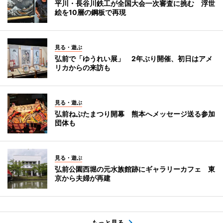
平川・長谷川鉄工が全国大会一次審査に挑む 浮世
絵を10層の鋼板で再現
見る・遊ぶ
弘前で「ゆうれい展」 2年ぶり開催、初日はアメ
リカからの来訪も
見る・遊ぶ
弘前ねぷたまつり開幕 熊本へメッセージ送る参加
団体も
見る・遊ぶ
弘前公園西堀の元水族館跡にギャラリーカフェ 東
京から夫婦が再建
もっと見る