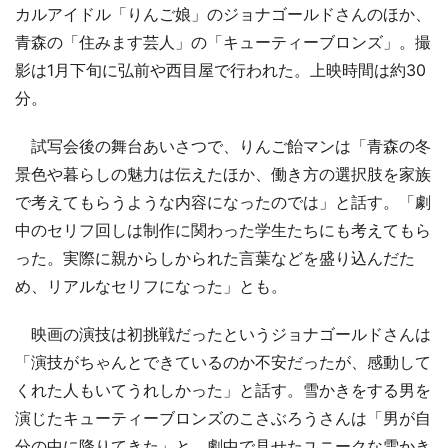
カルアイドル「りんご娘」のジョナゴールドさんのほか、
青森の「住みます芸人」の「キューティーブロンズ」。撮
影は1月下旬に弘前や西目屋で行われた。上映時間は約30
分。
試写会後の舞台あいさつで、りんご飴マンは「青森の冬
景色や暮らしの魅力は伝えたほか、働き方の選択肢を家族
で考えてもらうような内容になったのでは」と話す。「劇
中のセリフ回しは制作に関わった学生たちにも考えてもら
った。実際に親からしかられた言葉などを盛り込んだた
め、リアルなセリフになった」とも。
映画の演技は初挑戦だったというジョナゴールドさんは
「演技がちゃんとできているのか不安だったが、感動して
くれた人もいてうれしかった」と話す。雪かきをする男を
演じたキューティーブロンズのこさぶろうさんは「男が自
分の中に降りてきた」と、劇中で見せたユニークな雪かき