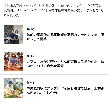
「お山の花彩（かさい）食堂 龍の憩（りゅうのいこい）」（弘前市百
沢高田、TEL 070-3763-0714）が岩木山神社向かいにオープンして1カ
月がたった。
食べる
弘前の薬局跡に元薬剤師が薬膳カレーのカフェ 脱
サラして開業
食べる
カフェ「おかげ茶や」と弘前実業コラボかき氷 ね
ぷたまつりに合わせ販売
食べる
中央弘前駅にアップルパイ店と混ぜそば店 王林さ
んのまちおこし企画