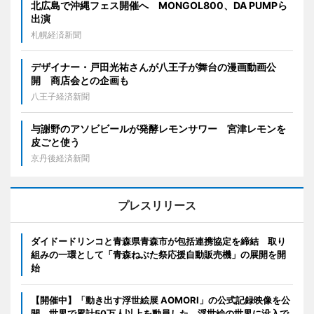
北広島で沖縄フェス開催へ MONGOL800、DA PUMPら
出演
札幌経済新聞
デザイナー・戸田光祐さんが八王子が舞台の漫画動画公
開 商店会との企画も
八王子経済新聞
与謝野のアソビビールが発酵レモンサワー 宮津レモンを
皮ごと使う
京丹後経済新聞
プレスリリース
ダイドードリンコと青森県青森市が包括連携協定を締結 取り
組みの一環として「青森ねぶた祭応援自動販売機」の展開を開
始
【開催中】「動き出す浮世絵展 AOMORI」の公式記録映像を公
開。世界で累計50万人以上を動員した、浮世絵の世界に没入で