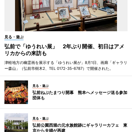
見る・遊ぶ
弘前で「ゆうれい展」 2年ぶり開催、初日はアメ
リカからの来訪も
津軽地方の幽霊画を展示する「ゆうれい展が」8月1日、画廊「ギャラリ
ー森山」（弘前市樹木2、TEL 0172-35-6787）で開催された。
見る・遊ぶ
弘前ねぷたまつり開幕 熊本へメッセージ送る参加
団体も
見る・遊ぶ
弘前公園西堀の元水族館跡にギャラリーカフェ 東
京から夫婦が再建