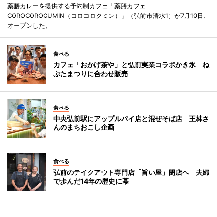
薬膳カレーを提供する予約制カフェ「薬膳カフェ
COROCOROCUMIN（コロコロクミン）」（弘前市清水1）が7月10日、
オープンした。
食べる
カフェ「おかげ茶や」と弘前実業コラボかき氷 ね
ぷたまつりに合わせ販売
食べる
中央弘前駅にアップルパイ店と混ぜそば店 王林さ
んのまちおこし企画
食べる
弘前のテイクアウト専門店「旨い屋」閉店へ 夫婦
で歩んだ14年の歴史に幕