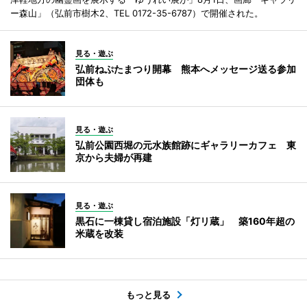
ー森山」（弘前市樹木2、TEL 0172-35-6787）で開催された。
見る・遊ぶ
弘前ねぷたまつり開幕 熊本へメッセージ送る参加
団体も
見る・遊ぶ
弘前公園西堀の元水族館跡にギャラリーカフェ 東
京から夫婦が再建
見る・遊ぶ
黒石に一棟貸し宿泊施設「灯リ蔵」 築160年超の
米蔵を改装
もっと見る