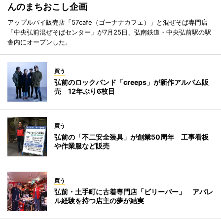
んのまちおこし企画
アップルパイ販売店「57cafe（ゴーナナカフェ）」と混ぜそば専門店
「中央弘前混ぜそばセンター」が7月25日、弘南鉄道・中央弘前駅の駅
舎内にオープンした。
買う
弘前のロックバンド「creeps」が新作アルバム販
売 12年ぶり6枚目
買う
弘前の「不二安全装具」が創業50周年 工事看板
や作業服など販売
買う
弘前・土手町に古着専門店「ビリーバー」 アパレ
ル経験を持つ店主の夢が結実