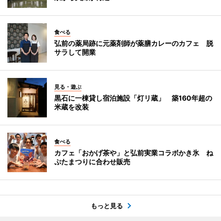
食べる
弘前の薬局跡に元薬剤師が薬膳カレーのカフェ 脱
サラして開業
見る・遊ぶ
黒石に一棟貸し宿泊施設「灯リ蔵」 築160年超の
米蔵を改装
食べる
カフェ「おかげ茶や」と弘前実業コラボかき氷 ね
ぷたまつりに合わせ販売
もっと見る