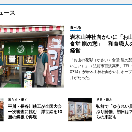
ュース
食べる
岩木山神社向かいに「お
食堂 龍の憩」 和食職人
経営
「お山の花彩（かさい）食堂 龍の
いこい）」（弘前市百沢高田、TEL 07
0714）が岩木山神社向かいにオープ
月がたった。
暮らす・働く
見る・遊ぶ
平川・長谷川鉄工が全国大会
弘前で「ゆうれい
一次審査に挑む 浮世絵を10
ぶり開催、初日は
層の鋼板で再現
らの来訪も