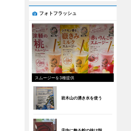
フォトフラッシュ
スムージーを3種提供
岩木山の湧き水を使う
店内に飾る蛇の抜け殻