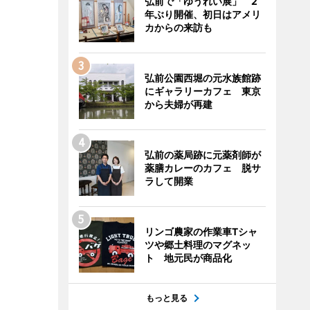
弘前で「ゆうれい展」 2
年ぶり開催、初日はアメリ
カからの来訪も
弘前公園西堀の元水族館跡
にギャラリーカフェ 東京
から夫婦が再建
弘前の薬局跡に元薬剤師が
薬膳カレーのカフェ 脱サ
ラして開業
リンゴ農家の作業車Tシャ
ツや郷土料理のマグネッ
ト 地元民が商品化
もっと見る