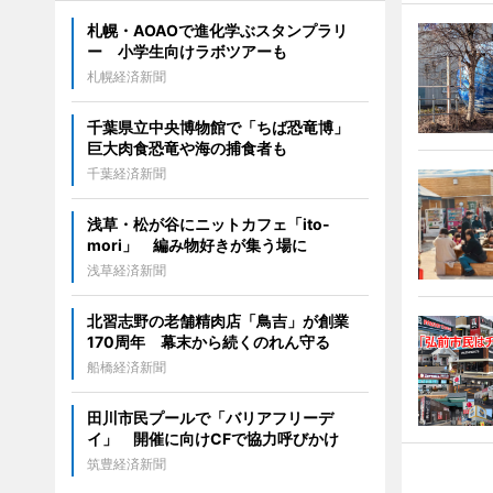
札幌・AOAOで進化学ぶスタンプラリ
ー 小学生向けラボツアーも
札幌経済新聞
千葉県立中央博物館で「ちば恐竜博」
巨大肉食恐竜や海の捕食者も
千葉経済新聞
浅草・松が谷にニットカフェ「ito-
mori」 編み物好きが集う場に
浅草経済新聞
北習志野の老舗精肉店「鳥吉」が創業
170周年 幕末から続くのれん守る
船橋経済新聞
田川市民プールで「バリアフリーデ
イ」 開催に向けCFで協力呼びかけ
筑豊経済新聞