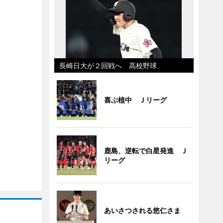
長崎日大が２回戦へ 高校野球
喜ぶ植中 Ｊリーグ
鹿島、逆転で白星発進 Ｊ
リーグ
あいさつされる悠仁さま