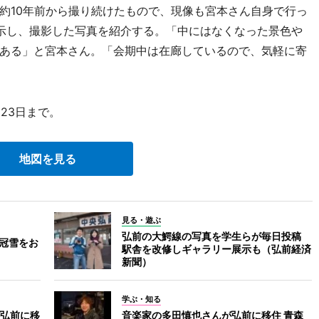
10年前から撮り続けたもので、現像も宮本さん自身で行っ
示し、撮影した写真を紹介する。「中にはなくなった景色や
ある」と宮本さん。「会期中は在廊しているので、気軽に寄
23日まで。
地図を見る
見る・遊ぶ
弘前の大鰐線の写真を学生らが毎日投稿
の冠雪をお
駅舎を改修しギャラリー展示も（弘前経済
新聞）
学ぶ・知る
弘前に移
音楽家の多田慎也さんが弘前に移住 青森