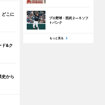
。どこに
プロ野球・西武２―５ソフ
トバンク
もっと見る
ード&ク
業史から