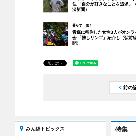
住 「自分が好きなことを追求」
済新聞）
暮らす・働く
青森に移住した女性3人がオンラ
会 「推しリンゴ」紹介も（弘前
聞）
前の
みん経トピックス
特集