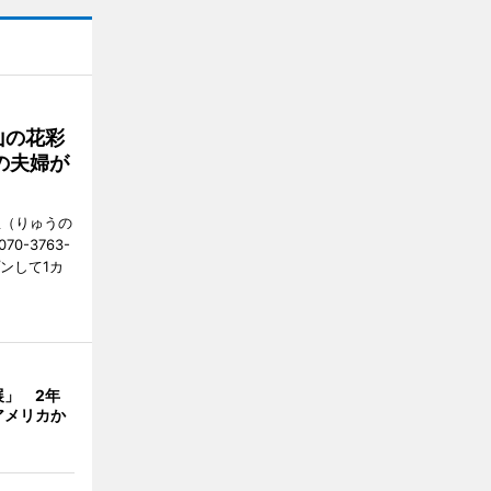
山の花彩
の夫婦が
憩（りゅうの
0-3763-
ンして1カ
展」 2年
アメリカか