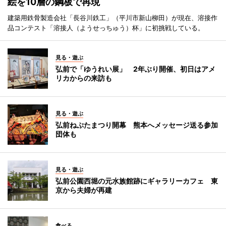
絵を10層の鋼板で再現
建築用鉄骨製造会社「長谷川鉄工」（平川市新山柳田）が現在、溶接作
品コンテスト「溶接人（ようせっちゅう）杯」に初挑戦している。
見る・遊ぶ
弘前で「ゆうれい展」 2年ぶり開催、初日はアメ
リカからの来訪も
見る・遊ぶ
弘前ねぷたまつり開幕 熊本へメッセージ送る参加
団体も
見る・遊ぶ
弘前公園西堀の元水族館跡にギャラリーカフェ 東
京から夫婦が再建
食べる