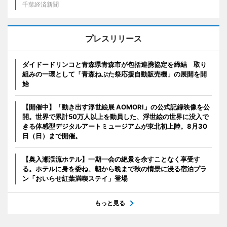
千葉経済新聞
プレスリリース
ダイドードリンコと青森県青森市が包括連携協定を締結 取り
組みの一環として「青森ねぶた祭応援自動販売機」の展開を開
始
【開催中】「動き出す浮世絵展 AOMORI」の公式記録映像を公
開。世界で累計50万人以上を動員した、浮世絵の世界に没入で
きる体感型デジタルアートミュージアムが東北初上陸。8月30
日（日）まで開催。
【奥入瀬渓流ホテル】一期一会の絶景を余すことなく享受す
る。ホテルに身を委ね、朝から晩まで秋の情景に浸る宿泊プラ
ン「おいらせ紅葉満喫ステイ」登場
もっと見る