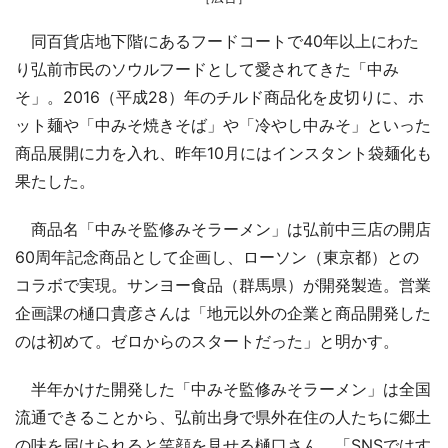
同百貨店地下階にあるフードコートで40年以上にわた
り弘前市民のソウルフードとして愛されてきた「中み
そ」。2016（平成28）年のチルド商品化を皮切りに、ホ
ット麺や「中みそ焼きそば」や「冷やし中みそ」といった
商品展開に力を入れ、昨年10月にはインスタント袋麺化も
果たした。
商品名「中みそ監修みそラーメン」は弘前中三店の開店
60周年記念商品として企画し、ローソン（東京都）との
コラボで実現。サンヨー食品（群馬県）が開発製造。営業
企画課の樋口貴彦さんは「地元以外の企業と商品開発した
のは初めて。ゼロからのスタートだった」と明かす。
半年かけた開発した「中みそ監修みそラーメン」は全国
流通できることから、弘前出身で県外在住の人たちに郷土
の味を届けられると笑顔を見せる樋口さん。「SNSではす