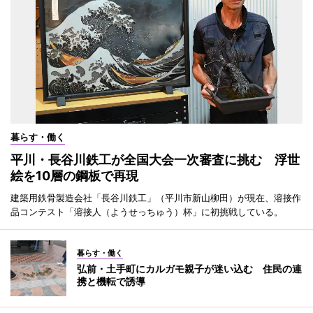
暮らす・働く
平川・長谷川鉄工が全国大会一次審査に挑む 浮世
絵を10層の鋼板で再現
建築用鉄骨製造会社「長谷川鉄工」（平川市新山柳田）が現在、溶接作
品コンテスト「溶接人（ようせっちゅう）杯」に初挑戦している。
暮らす・働く
弘前・土手町にカルガモ親子が迷い込む 住民の連
携と機転で誘導