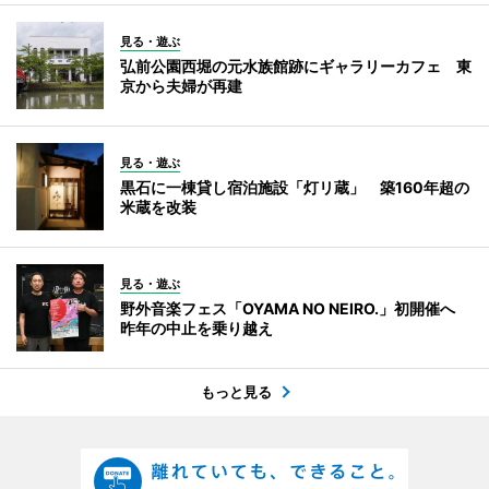
見る・遊ぶ
弘前公園西堀の元水族館跡にギャラリーカフェ 東
京から夫婦が再建
見る・遊ぶ
黒石に一棟貸し宿泊施設「灯リ蔵」 築160年超の
米蔵を改装
見る・遊ぶ
野外音楽フェス「OYAMA NO NEIRO.」初開催へ
昨年の中止を乗り越え
もっと見る