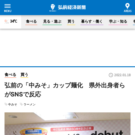
34°C
食べる
見る・遊ぶ
買う
暮らす・働く
学ぶ・知る
食べる
買う
2022.01.18
弘前の「中みそ」カップ麺化 県外出身者ら
がSNSで反応
中みそ
ラーメン