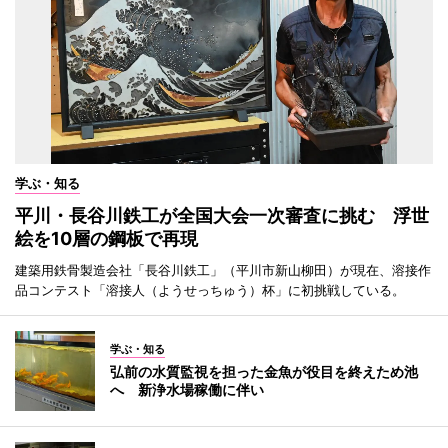
学ぶ・知る
平川・長谷川鉄工が全国大会一次審査に挑む 浮世
絵を10層の鋼板で再現
建築用鉄骨製造会社「長谷川鉄工」（平川市新山柳田）が現在、溶接作
品コンテスト「溶接人（ようせっちゅう）杯」に初挑戦している。
学ぶ・知る
弘前の水質監視を担った金魚が役目を終えため池
へ 新浄水場稼働に伴い