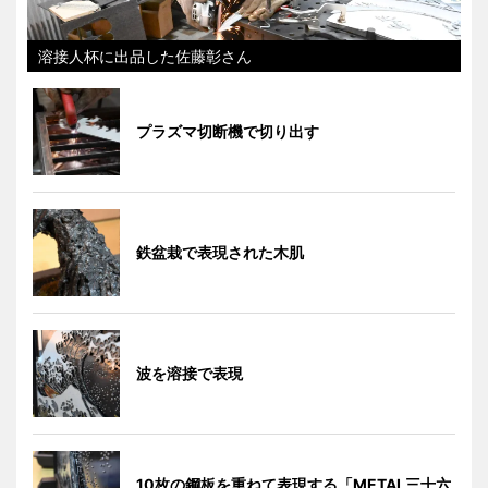
溶接人杯に出品した佐藤彰さん
プラズマ切断機で切り出す
鉄盆栽で表現された木肌
波を溶接で表現
10枚の鋼板を重ねて表現する「METAL三十六