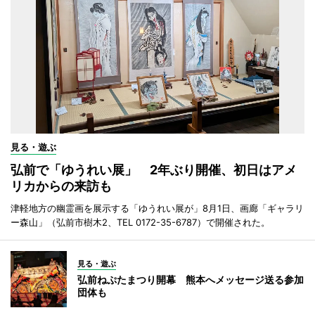
見る・遊ぶ
弘前で「ゆうれい展」 2年ぶり開催、初日はアメ
リカからの来訪も
津軽地方の幽霊画を展示する「ゆうれい展が」8月1日、画廊「ギャラリ
ー森山」（弘前市樹木2、TEL 0172-35-6787）で開催された。
見る・遊ぶ
弘前ねぷたまつり開幕 熊本へメッセージ送る参加
団体も