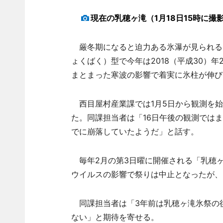
現在の乳穂ヶ滝（1月18日15時に撮
厳冬期になると迫力ある氷瀑が見られる
ょくばく）型で今年は2018（平成30）
まとまった寒波の影響で着実に氷柱が伸び
西目屋村産業課では1月5日から観測を始
た。同課担当者は「16日午後の観測では
でに崩落していたようだ」と話す。
毎年2月の第3日曜に開催される「乳穂
ウイルスの影響で祭りは中止となったが、
同課担当者は「3年前は乳穂ヶ滝氷祭の後
ない」と期待を寄せる。