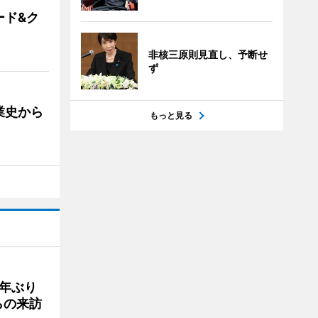
ード&ク
非核三原則見直し、予断せ
ず
業史から
もっと見る
年ぶり
らの来訪