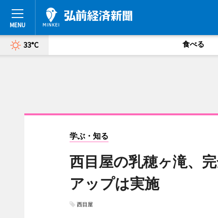
食べる
33°C
学ぶ・知る
西目屋の乳穂ヶ滝、完
アップは実施
西目屋