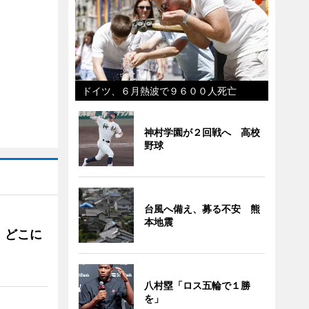
ドイツ、６月熱波で９６００人死亡
神村学園が２回戦へ 高校
野球
台風へ備え、募る不安 熊
本地震
。どこに
八村塁「ロス五輪で１勝
を」