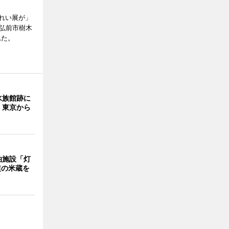
れい展が」
（弘前市樹木
れた。
水族館跡に
 東京から
泊施設「灯
超の米蔵を