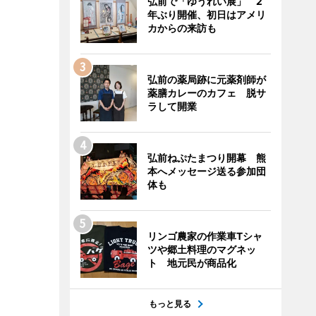
弘前で「ゆうれい展」 2
年ぶり開催、初日はアメリ
カからの来訪も
弘前の薬局跡に元薬剤師が
薬膳カレーのカフェ 脱サ
ラして開業
弘前ねぷたまつり開幕 熊
本へメッセージ送る参加団
体も
リンゴ農家の作業車Tシャ
ツや郷土料理のマグネッ
ト 地元民が商品化
もっと見る