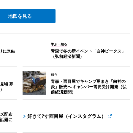
地図を見る
学ぶ・知る
りに氷結
青森で冬の新イベント「白神ピークス」
（弘前経済新聞）
買う
青森・西目屋でキャンプ用まき「白神の
見頃 寒
炎」販売へ キャンパー需要受け開発（弘
）
前経済新聞）
ズ配布
好きて?す西目屋（インスタグラム）
話題に