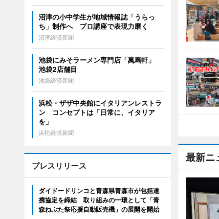
沼津の小中学生が地域情報誌「うらっ
ち」制作へ プロ講座で表現力磨く
沼津経済新聞
池袋にみそラーメン専門店「萬馬軒」
池袋2店舗目
池袋経済新聞
浜松・ザザ中央館にイタリアンレストラ
ン コンセプトは「日常に、イタリア
を」
浜松経済新聞
最新ニ
プレスリリース
ダイドードリンコと青森県青森市が包括連
携協定を締結 取り組みの一環として「青
森ねぶた祭応援自動販売機」の展開を開始