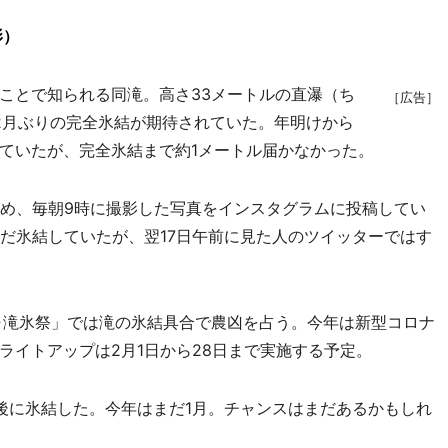
影）
ことで知られる同滝。高さ33メートルの直瀑（ち
［広告］
年2月ぶりの完全氷結が期待されていた。年明けから
ていたが、完全氷結まで約1メートル届かなかった。
め、毎朝9時に撮影した写真をインスタグラムに投稿してい
まだ氷結していたが、翌17日午前に見た人のツイッターではす
ヶ滝氷祭」では滝の氷結具合で農凶を占う。今年は新型コロナ
ライトアップは2月1日から28日まで実施する予定。
に氷結した。今年はまだ1月。チャンスはまだあるかもしれ