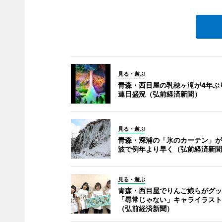
見る・遊ぶ
青森・西目屋の乳穂ヶ滝が4年ぶ
連日盛況（弘前経済新聞）
見る・遊ぶ
青森・深浦の「氷のカーテン」が
波で例年より早く（弘前経済新聞
見る・遊ぶ
青森・西目屋でりんご娘らがグッ
「尋常じゃない」キャライラスト
（弘前経済新聞）