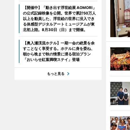
【開催中】「動き出す浮世絵展 AOMORI」
の公式記録映像を公開。世界で累計50万人
以上を動員した、浮世絵の世界に没入でき
る体感型デジタルアートミュージアムが東
北初上陸。8月30日（日）まで開催。
【奥入瀬渓流ホテル】一期一会の絶景を余
すことなく享受する。ホテルに身を委ね、
朝から晩まで秋の情景に浸る宿泊プラン
「おいらせ紅葉満喫ステイ」登場
もっと見る