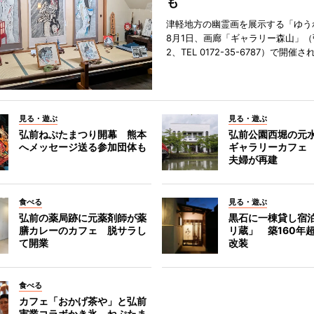
も
津軽地方の幽霊画を展示する「ゆう
8月1日、画廊「ギャラリー森山」
2、TEL 0172-35-6787）で開催さ
見る・遊ぶ
見る・遊ぶ
弘前ねぷたまつり開幕 熊本
弘前公園西堀の元
へメッセージ送る参加団体も
ギャラリーカフェ
夫婦が再建
食べる
見る・遊ぶ
弘前の薬局跡に元薬剤師が薬
黒石に一棟貸し宿
膳カレーのカフェ 脱サラし
リ蔵」 築160年
て開業
改装
食べる
カフェ「おかげ茶や」と弘前
実業コラボかき氷 ねぷたま