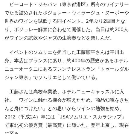
ピーロート・ジャパン（東京都港区）所有のワイナリー
でたる詰めされたボジョレー・ヴィラージュ・ヌーボーや
世界のワインを試飲する同イベント。2年ぶり2回目とな
り、ボジョレー解禁に合わせて開催した。当日は約200人
がワインの試飲やジャズの生演奏などを楽しんだ。
イベントのソムリエを担当した工藤順平さんは平川出
身。本店はフランスにあり、約400年の歴史があるホテル
ニューオータニにあるフレンチレストラン「トゥールダル
ジャン東京」でソムリエとして働いている。
工藤さんは高校卒業後、ホテルニューキャッスルに入
社。「ワインに触れる機会が増えたため、商品知識をきち
んと身につけたい」との思いからワインの勉強を始め、
2012（平成24）年には「JSAソムリエ・スカラシップ」
で東北初の優秀賞（最高賞）に輝いた。翌年上京し、現在
に至る。