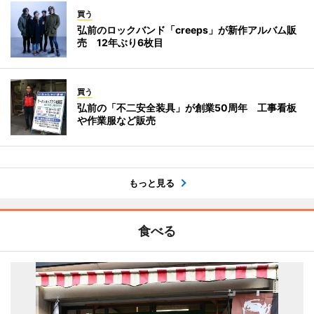
買う
弘前のロックバンド「creeps」が新作アルバム販
売 12年ぶり6枚目
買う
弘前の「不二安全装具」が創業50周年 工事看板
や作業服など販売
もっと見る
食べる