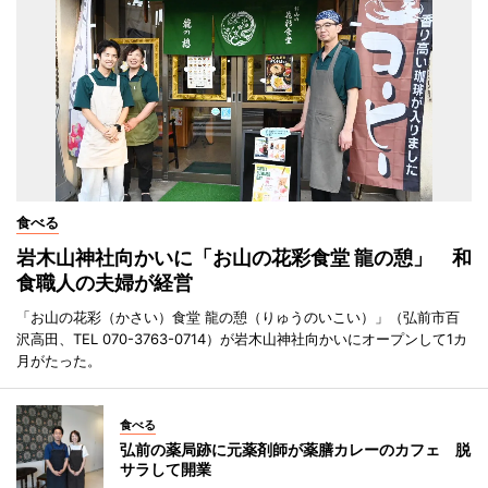
食べる
岩木山神社向かいに「お山の花彩食堂 龍の憩」 和
食職人の夫婦が経営
「お山の花彩（かさい）食堂 龍の憩（りゅうのいこい）」（弘前市百
沢高田、TEL 070-3763-0714）が岩木山神社向かいにオープンして1カ
月がたった。
食べる
弘前の薬局跡に元薬剤師が薬膳カレーのカフェ 脱
サラして開業