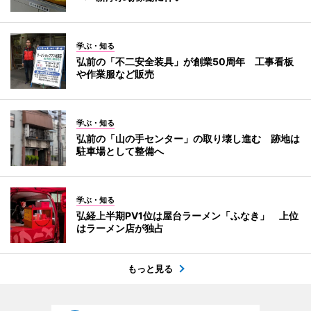
学ぶ・知る
弘前の「不二安全装具」が創業50周年 工事看板
や作業服など販売
学ぶ・知る
弘前の「山の手センター」の取り壊し進む 跡地は
駐車場として整備へ
学ぶ・知る
弘経上半期PV1位は屋台ラーメン「ふなき」 上位
はラーメン店が独占
もっと見る