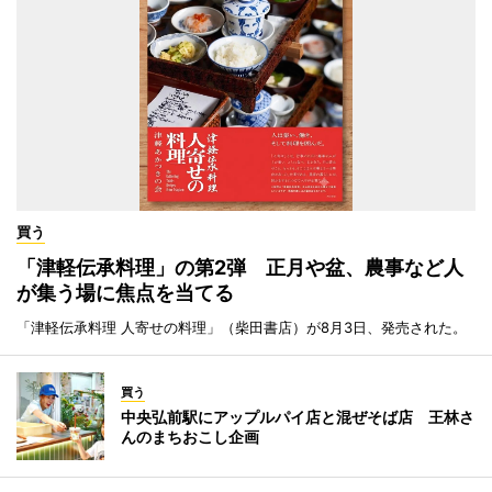
買う
「津軽伝承料理」の第2弾 正月や盆、農事など人
が集う場に焦点を当てる
「津軽伝承料理 人寄せの料理」（柴田書店）が8月3日、発売された。
買う
中央弘前駅にアップルパイ店と混ぜそば店 王林さ
んのまちおこし企画