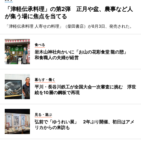
「津軽伝承料理」の第2弾 正月や盆、農事など人
が集う場に焦点を当てる
「津軽伝承料理 人寄せの料理」（柴田書店）が8月3日、発売された。
食べる
岩木山神社向かいに「お山の花彩食堂 龍の憩」
和食職人の夫婦が経営
暮らす・働く
平川・長谷川鉄工が全国大会一次審査に挑む 浮世
絵を10層の鋼板で再現
見る・遊ぶ
弘前で「ゆうれい展」 2年ぶり開催、初日はアメ
リカからの来訪も