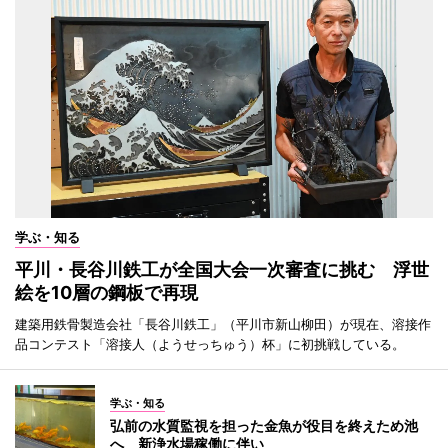
学ぶ・知る
平川・長谷川鉄工が全国大会一次審査に挑む 浮世
絵を10層の鋼板で再現
建築用鉄骨製造会社「長谷川鉄工」（平川市新山柳田）が現在、溶接作
品コンテスト「溶接人（ようせっちゅう）杯」に初挑戦している。
学ぶ・知る
弘前の水質監視を担った金魚が役目を終えため池
へ 新浄水場稼働に伴い