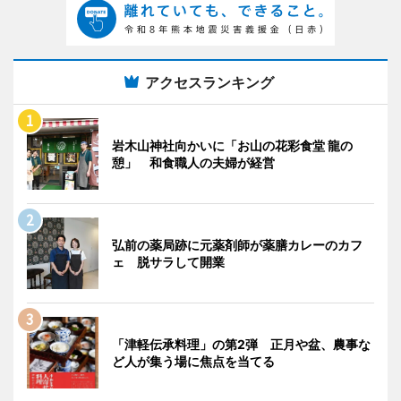
アクセスランキング
岩木山神社向かいに「お山の花彩食堂 龍の
憩」 和食職人の夫婦が経営
弘前の薬局跡に元薬剤師が薬膳カレーのカフ
ェ 脱サラして開業
「津軽伝承料理」の第2弾 正月や盆、農事な
ど人が集う場に焦点を当てる