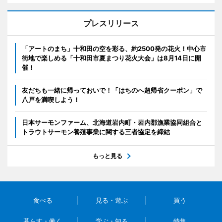
プレスリリース
「アートのまち」十和田の空を彩る、約2500発の花火！中心市
街地で楽しめる「十和田市夏まつり花火大会」は8月14日に開
催！
友だちも一緒に帰っておいで！「はちのへ超帰省クーポン」で
八戸を満喫しよう！
日本サーモンファーム、北海道岩内町・岩内郡漁業協同組合と
トラウトサーモン養殖事業に関する三者協定を締結
もっと見る
食べる
見る・遊ぶ
買う
暮らす・働く
学ぶ・知る
特集