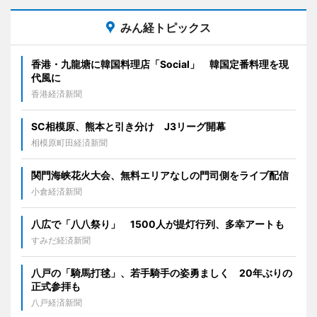
みん経トピックス
香港・九龍塘に韓国料理店「Social」 韓国定番料理を現
代風に
香港経済新聞
SC相模原、熊本と引き分け J3リーグ開幕
相模原町田経済新聞
関門海峡花火大会、無料エリアなしの門司側をライブ配信
小倉経済新聞
八広で「八八祭り」 1500人が提灯行列、多幸アートも
すみだ経済新聞
八戸の「騎馬打毬」、若手騎手の姿勇ましく 20年ぶりの
正式参拝も
八戸経済新聞