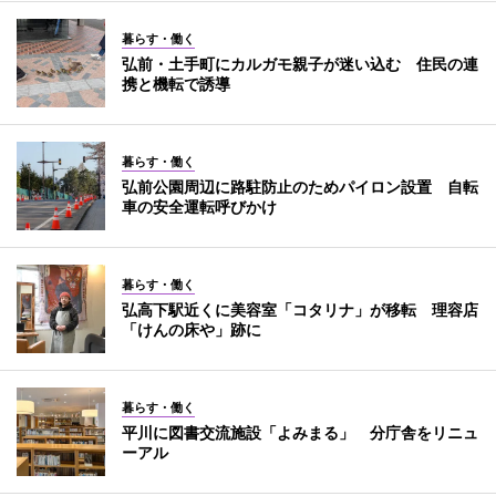
暮らす・働く
弘前・土手町にカルガモ親子が迷い込む 住民の連
携と機転で誘導
暮らす・働く
弘前公園周辺に路駐防止のためパイロン設置 自転
車の安全運転呼びかけ
暮らす・働く
弘高下駅近くに美容室「コタリナ」が移転 理容店
「けんの床や」跡に
暮らす・働く
平川に図書交流施設「よみまる」 分庁舎をリニュ
ーアル