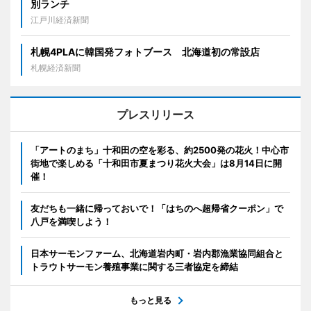
別ランチ
江戸川経済新聞
札幌4PLAに韓国発フォトブース 北海道初の常設店
札幌経済新聞
プレスリリース
「アートのまち」十和田の空を彩る、約2500発の花火！中心市
街地で楽しめる「十和田市夏まつり花火大会」は8月14日に開
催！
友だちも一緒に帰っておいで！「はちのへ超帰省クーポン」で
八戸を満喫しよう！
日本サーモンファーム、北海道岩内町・岩内郡漁業協同組合と
トラウトサーモン養殖事業に関する三者協定を締結
もっと見る