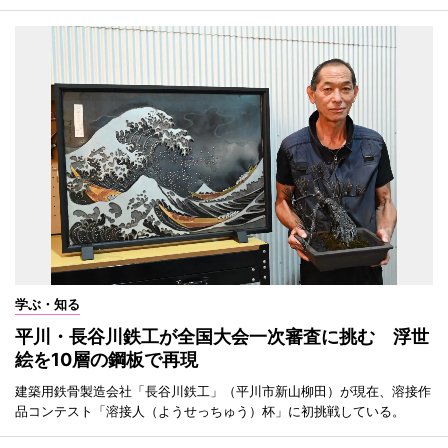
学ぶ・知る
平川・長谷川鉄工が全国大会一次審査に挑む 浮世
絵を10層の鋼板で再現
建築用鉄骨製造会社「長谷川鉄工」（平川市新山柳田）が現在、溶接作
品コンテスト「溶接人（ようせっちゅう）杯」に初挑戦している。