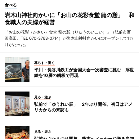
食べる
岩木山神社向かいに「お山の花彩食堂 龍の憩」 和
食職人の夫婦が経営
「お山の花彩（かさい）食堂 龍の憩（りゅうのいこい）」（弘前市百
沢高田、TEL 070-3763-0714）が岩木山神社向かいにオープンして1カ
月がたった。
暮らす・働く
平川・長谷川鉄工が全国大会一次審査に挑む 浮世
絵を10層の鋼板で再現
見る・遊ぶ
弘前で「ゆうれい展」 2年ぶり開催、初日はアメ
リカからの来訪も
見る・遊ぶ
弘前ねぷたまつり開幕 熊本へメッセージ送る参加