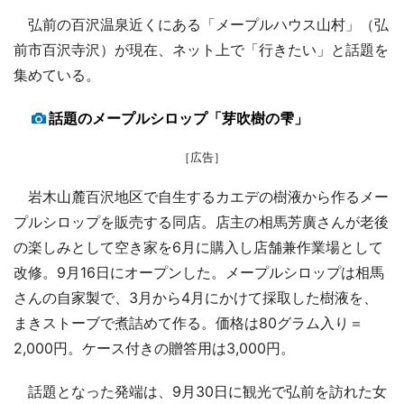
弘前の百沢温泉近くにある「メープルハウス山村」（弘
前市百沢寺沢）が現在、ネット上で「行きたい」と話題を
集めている。
話題のメープルシロップ「芽吹樹の雫」
［広告］
岩木山麓百沢地区で自生するカエデの樹液から作るメー
プルシロップを販売する同店。店主の相馬芳廣さんが老後
の楽しみとして空き家を6月に購入し店舗兼作業場として
改修。9月16日にオープンした。メープルシロップは相馬
さんの自家製で、3月から4月にかけて採取した樹液を、
まきストーブで煮詰めて作る。価格は80グラム入り＝
2,000円。ケース付きの贈答用は3,000円。
話題となった発端は、9月30日に観光で弘前を訪れた女