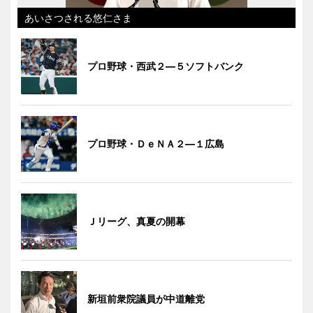
あいさつされる悠仁さま
プロ野球・西武２―５ソフトバンク
プロ野球・ＤｅＮＡ２―１広島
Ｊリーグ、真夏の開幕
新垣前衆院議員が中道離党