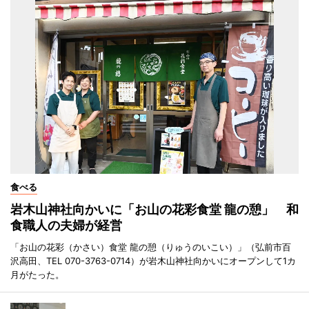
食べる
岩木山神社向かいに「お山の花彩食堂 龍の憩」 和
食職人の夫婦が経営
「お山の花彩（かさい）食堂 龍の憩（りゅうのいこい）」（弘前市百
沢高田、TEL 070-3763-0714）が岩木山神社向かいにオープンして1カ
月がたった。