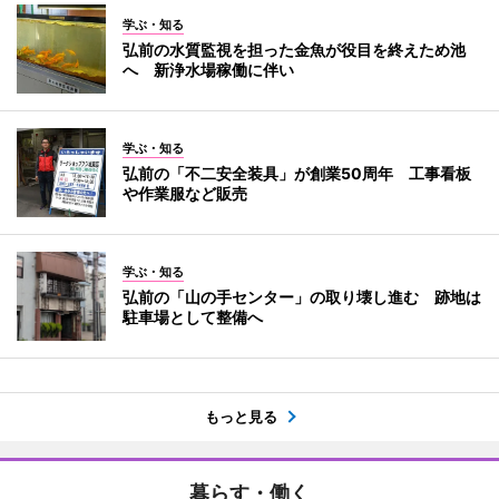
学ぶ・知る
弘前の水質監視を担った金魚が役目を終えため池
へ 新浄水場稼働に伴い
学ぶ・知る
弘前の「不二安全装具」が創業50周年 工事看板
や作業服など販売
学ぶ・知る
弘前の「山の手センター」の取り壊し進む 跡地は
駐車場として整備へ
もっと見る
暮らす・働く