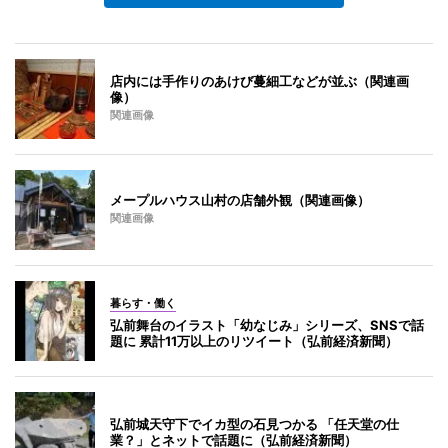
店内には手作りのあけび蔓細工などが並ぶ（関連画
像）
関連画像
メープルハウス山村の店舗外観（関連画像）
関連画像
暮らす・働く
弘前舞台のイラスト「幼なじみ」シリーズ、SNSで話
題に 累計11万以上のリツイート（弘前経済新聞）
弘前城天守下でイカ型の石見つかる 「任天堂の仕
業？」とネットで話題に（弘前経済新聞）