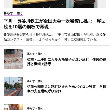
暮らす・働く
平川・長谷川鉄工が全国大会一次審査に挑む 浮世
絵を10層の鋼板で再現
建築用鉄骨製造会社「長谷川鉄工」（平川市新山柳田）が現在、溶接作
品コンテスト「溶接人（ようせっちゅう）杯」に初挑戦している。
暮らす・働く
弘前・土手町にカルガモ親子が迷い込む 住民の連
携と機転で誘導
暮らす・働く
弘前公園周辺に路駐防止のためパイロン設置 自転
車の安全運転呼びかけ
暮らす・働く