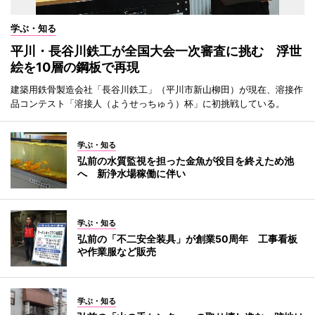
学ぶ・知る
平川・長谷川鉄工が全国大会一次審査に挑む 浮世
絵を10層の鋼板で再現
建築用鉄骨製造会社「長谷川鉄工」（平川市新山柳田）が現在、溶接作
品コンテスト「溶接人（ようせっちゅう）杯」に初挑戦している。
学ぶ・知る
弘前の水質監視を担った金魚が役目を終えため池
へ 新浄水場稼働に伴い
学ぶ・知る
弘前の「不二安全装具」が創業50周年 工事看板
や作業服など販売
学ぶ・知る