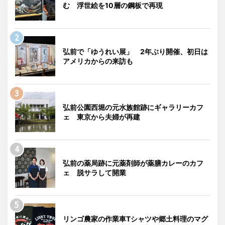
む 浮世絵を10層の鋼板で再現
弘前で「ゆうれい展」 2年ぶり開催、初日は
アメリカからの来訪も
弘前公園西堀の元水族館跡にギャラリーカフ
ェ 東京から夫婦が再建
弘前の薬局跡に元薬剤師が薬膳カレーのカフ
ェ 脱サラして開業
リンゴ農家の作業車Tシャツや郷土料理のマグ