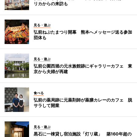
リカからの来訪も
見る・遊ぶ
弘前ねぷたまつり開幕 熊本へメッセージ送る参加
団体も
見る・遊ぶ
弘前公園西堀の元水族館跡にギャラリーカフェ 東
京から夫婦が再建
食べる
弘前の薬局跡に元薬剤師が薬膳カレーのカフェ 脱
サラして開業
見る・遊ぶ
黒石に一棟貸し宿泊施設「灯リ蔵」 築160年超の