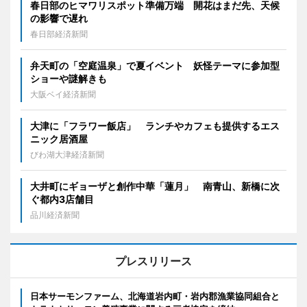
春日部のヒマワリスポット準備万端 開花はまだ先、天候
の影響で遅れ
春日部経済新聞
弁天町の「空庭温泉」で夏イベント 妖怪テーマに参加型
ショーや謎解きも
大阪ベイ経済新聞
大津に「フラワー飯店」 ランチやカフェも提供するエス
ニック居酒屋
びわ湖大津経済新聞
大井町にギョーザと創作中華「蓮月」 南青山、新橋に次
ぐ都内3店舗目
品川経済新聞
プレスリリース
日本サーモンファーム、北海道岩内町・岩内郡漁業協同組合と