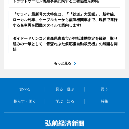
トラウトサーモン養殖事業に関する三者協定を締結
『サライ』最新号の大特集は、「『鉄道』大図鑑」。新幹線、
ローカル列車、ケーブルカーから蒸気機関車まで、現役で運行
する名車両を図鑑スタイルで案内します!
ダイドードリンコと青森県青森市が包括連携協定を締結 取り
組みの一環として「青森ねぶた祭応援自動販売機」の展開を開
始
もっと見る
食べる
見る・遊ぶ
買う
暮らす・働く
学ぶ・知る
特集