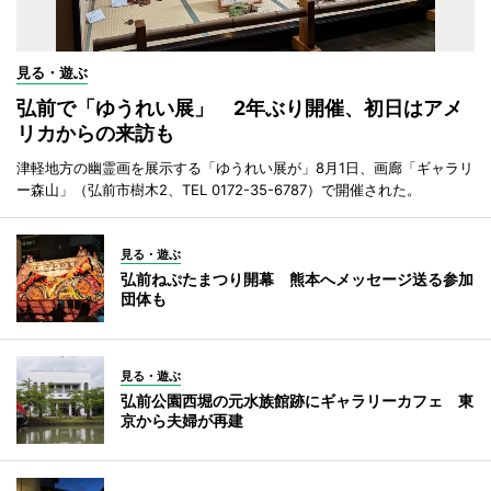
見る・遊ぶ
弘前で「ゆうれい展」 2年ぶり開催、初日はアメ
リカからの来訪も
津軽地方の幽霊画を展示する「ゆうれい展が」8月1日、画廊「ギャラリ
ー森山」（弘前市樹木2、TEL 0172-35-6787）で開催された。
見る・遊ぶ
弘前ねぷたまつり開幕 熊本へメッセージ送る参加
団体も
見る・遊ぶ
弘前公園西堀の元水族館跡にギャラリーカフェ 東
京から夫婦が再建