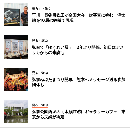
暮らす・働く
平川・長谷川鉄工が全国大会一次審査に挑む 浮世
絵を10層の鋼板で再現
見る・遊ぶ
弘前で「ゆうれい展」 2年ぶり開催、初日はアメ
リカからの来訪も
見る・遊ぶ
弘前ねぷたまつり開幕 熊本へメッセージ送る参加
団体も
見る・遊ぶ
弘前公園西堀の元水族館跡にギャラリーカフェ 東
京から夫婦が再建