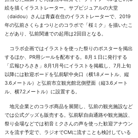
絵を描くイラストレーター。サブビジュアルの大堂
（daidou）さんは青森在住のイラストレーターで、2019
年の弘前さくらまつりとのコラボで「桜ミク」を描いたこ
とがあり、弘前関連での起用は2回目となる。
コラボ企画ではイラストを使った祭りのポスターを掲出
するほか、PR用シールを配布する。8月１日に発行する
「広報ひろさき」8月1月号にイラストを掲載し、7月上旬
以降には歓迎ボードを弘前駅中央口（横1.8メートル、縦
3.6メートル）と弘前市立観光館北側壁面（縦3.6メート
ル、横7.2メートル）に設置する。
地元企業とのコラボ商品を展開し、弘前の観光施設など
では公式グッズも販売する。弘前駅自由通路や観光施設、
祭り会場などでは初音ミクさんの声を使った歓迎アナウン
スを流す予定で、ラジオでCMに流すことも検討している