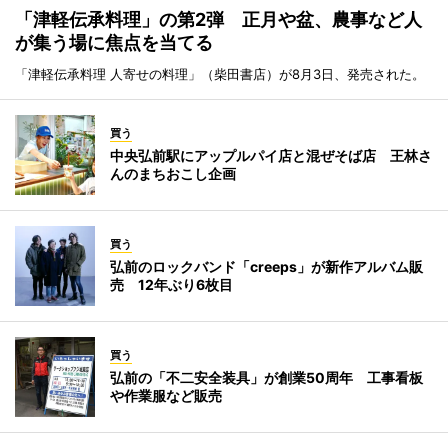
「津軽伝承料理」の第2弾 正月や盆、農事など人
が集う場に焦点を当てる
「津軽伝承料理 人寄せの料理」（柴田書店）が8月3日、発売された。
買う
中央弘前駅にアップルパイ店と混ぜそば店 王林さ
んのまちおこし企画
買う
弘前のロックバンド「creeps」が新作アルバム販
売 12年ぶり6枚目
買う
弘前の「不二安全装具」が創業50周年 工事看板
や作業服など販売