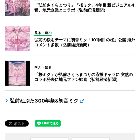
「弘前さくらまつり」「桜ミク」4年目 新ビジュアル4
種、地元企業とコラボ（弘前経済新聞）
見る・遊ぶ
弘前の桜をテーマに初音ミク「101回目の桜」公開 海外
コメント多数（弘前経済新聞）
学ぶ・知る
「桜ミク」が弘前さくらまつりの応援キャラに 突然の
コラボ発表に地元ファン歓喜（弘前経済新聞）
弘前ねぷた300年祭&初音ミク