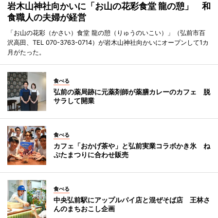
岩木山神社向かいに「お山の花彩食堂 龍の憩」 和
食職人の夫婦が経営
「お山の花彩（かさい）食堂 龍の憩（りゅうのいこい）」（弘前市百
沢高田、TEL 070-3763-0714）が岩木山神社向かいにオープンして1カ
月がたった。
食べる
弘前の薬局跡に元薬剤師が薬膳カレーのカフェ 脱
サラして開業
食べる
カフェ「おかげ茶や」と弘前実業コラボかき氷 ね
ぷたまつりに合わせ販売
食べる
中央弘前駅にアップルパイ店と混ぜそば店 王林さ
んのまちおこし企画