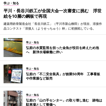
学ぶ・知る
平川・長谷川鉄工が全国大会一次審査に挑む 浮世
絵を10層の鋼板で再現
建築用鉄骨製造会社「長谷川鉄工」（平川市新山柳田）が現在、溶接作
品コンテスト「溶接人（ようせっちゅう）杯」に初挑戦している。
学ぶ・知る
弘前の水質監視を担った金魚が役目を終えため池
へ 新浄水場稼働に伴い
学ぶ・知る
弘前の「不二安全装具」が創業50周年 工事看板
や作業服など販売
学ぶ・知る
弘前の「山の手センター」の取り壊し進む 跡地は
駐車場として整備へ