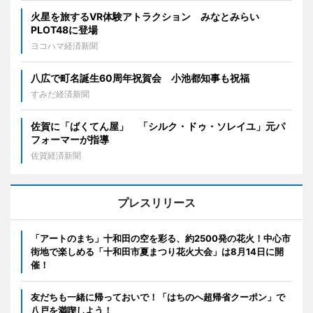
火星を旅するVR体験アトラクション みなとみらい
PLOT48に登場
ヨコハマ経済新聞
八広で町名誕生60周年祝賀会 小池都知事も祝福
すみだ経済新聞
佐賀に「ばくてん屋」 「シルク・ドゥ・ソレイユ」元パ
フォーマーが指導
佐賀経済新聞
プレスリリース
「アートのまち」十和田の空を彩る、約2500発の花火！中心市
街地で楽しめる「十和田市夏まつり花火大会」は8月14日に開
催！
友だちも一緒に帰っておいで！「はちのへ超帰省クーポン」で
八戸を満喫しよう！