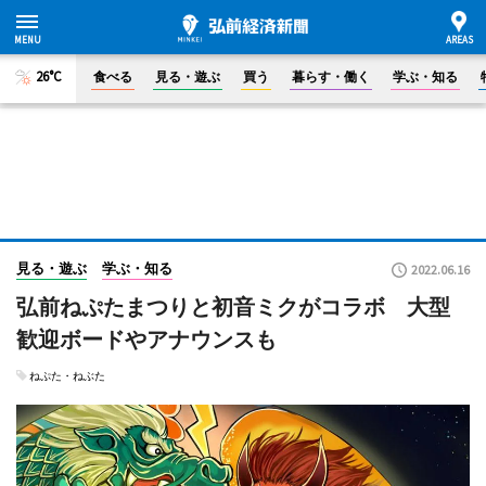
26°C
食べる
見る・遊ぶ
買う
暮らす・働く
学ぶ・知る
見る・遊ぶ
学ぶ・知る
2022.06.16
弘前ねぷたまつりと初音ミクがコラボ 大型
歓迎ボードやアナウンスも
ねぷた・ねぶた