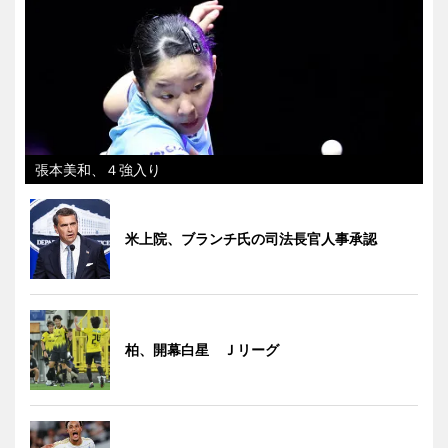
張本美和、４強入り
米上院、ブランチ氏の司法長官人事承認
柏、開幕白星 Ｊリーグ