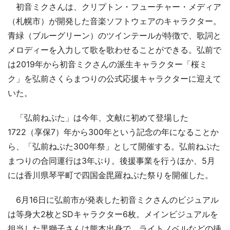
初音ミクさんは、クリプトン・フューチャー・メディア
（札幌市）が開発した音楽ソフトウェアのキャラクター。
青緑（ブルーグリーン）のツインテールが特徴で、歌詞と
メロディーを入力して歌を歌わせることができる。弘前で
は2019年から初音ミクさんの派生キャラクター「桜ミ
ク」を弘前さくらまつりの公式応援キャラクターに迎えて
いた。
「弘前ねぷた」は今年、文献に初めて登場した
1722（享保7）年から300年という記念の年になることか
ら、「弘前ねぷた300年祭」として開催する。弘前ねぷた
まつりの合同運行は3年ぶり。後援事業を行うほか、5月
には香川県琴平町で四国金毘羅ねぷた祭りを開催した。
6月16日に弘前市が発表した初音ミクさんのビジュアル
は等身大2枚とSDキャラクター6枚。メインビジュアルを
担当した黒獅子さんは熊本出身で、ライトノベルなどの挿