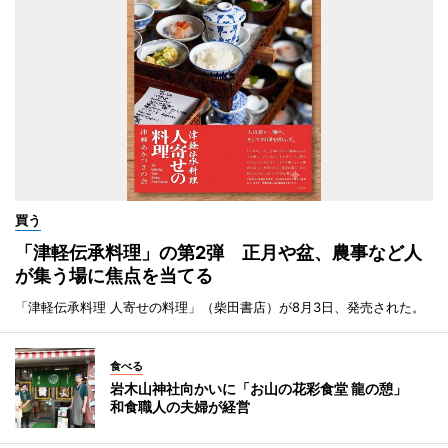
買う
「津軽伝承料理」の第2弾 正月や盆、農事など人
が集う場に焦点を当てる
「津軽伝承料理 人寄せの料理」（柴田書店）が8月3日、発売された。
食べる
岩木山神社向かいに「お山の花彩食堂 龍の憩」
和食職人の夫婦が経営