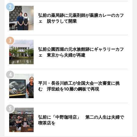
弘前の薬局跡に元薬剤師が薬膳カレーのカフ
ェ 脱サラして開業
弘前公園西堀の元水族館跡にギャラリーカフ
ェ 東京から夫婦が再建
平川・長谷川鉄工が全国大会一次審査に挑
む 浮世絵を10層の鋼板で再現
弘前に「中野珈琲店」 第二の人生は夫婦で
喫茶店を