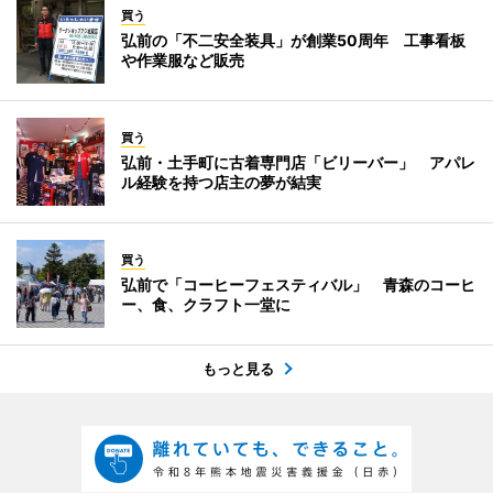
買う
弘前の「不二安全装具」が創業50周年 工事看板
や作業服など販売
買う
弘前・土手町に古着専門店「ビリーバー」 アパレ
ル経験を持つ店主の夢が結実
買う
弘前で「コーヒーフェスティバル」 青森のコーヒ
ー、食、クラフト一堂に
もっと見る