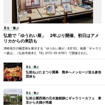
見る・遊ぶ
弘前で「ゆうれい展」 2年ぶり開催、初日はアメ
リカからの来訪も
津軽地方の幽霊画を展示する「ゆうれい展が」8月1日、画廊「ギャラリ
ー森山」（弘前市樹木2、TEL 0172-35-6787）で開催された。
見る・遊ぶ
弘前ねぷたまつり開幕 熊本へメッセージ送る参加
団体も
見る・遊ぶ
弘前公園西堀の元水族館跡にギャラリーカフェ 東
京から夫婦が再建