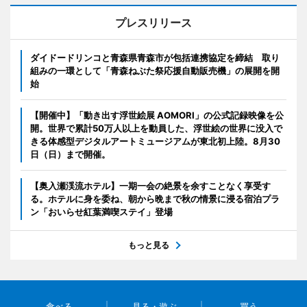
プレスリリース
ダイドードリンコと青森県青森市が包括連携協定を締結 取り
組みの一環として「青森ねぶた祭応援自動販売機」の展開を開
始
【開催中】「動き出す浮世絵展 AOMORI」の公式記録映像を公
開。世界で累計50万人以上を動員した、浮世絵の世界に没入で
きる体感型デジタルアートミュージアムが東北初上陸。8月30
日（日）まで開催。
【奥入瀬渓流ホテル】一期一会の絶景を余すことなく享受す
る。ホテルに身を委ね、朝から晩まで秋の情景に浸る宿泊プラ
ン「おいらせ紅葉満喫ステイ」登場
もっと見る
食べる
見る・遊ぶ
買う