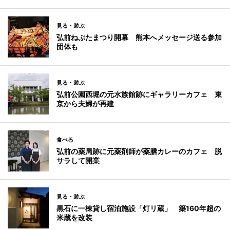
見る・遊ぶ
弘前ねぷたまつり開幕 熊本へメッセージ送る参加
団体も
見る・遊ぶ
弘前公園西堀の元水族館跡にギャラリーカフェ 東
京から夫婦が再建
食べる
弘前の薬局跡に元薬剤師が薬膳カレーのカフェ 脱
サラして開業
見る・遊ぶ
黒石に一棟貸し宿泊施設「灯リ蔵」 築160年超の
米蔵を改装