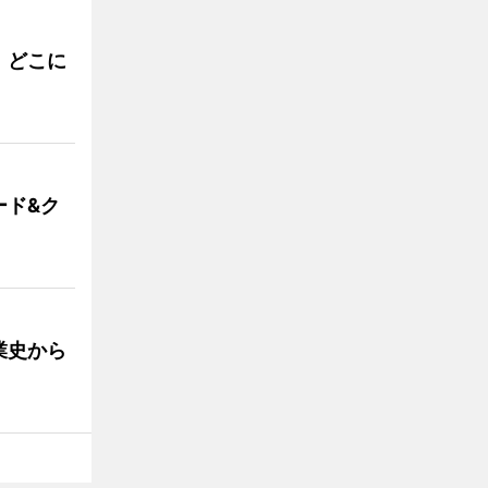
。どこに
ード&ク
業史から