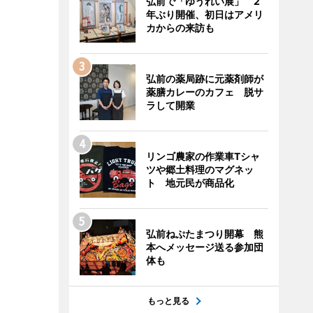
弘前で「ゆうれい展」 2
年ぶり開催、初日はアメリ
カからの来訪も
弘前の薬局跡に元薬剤師が
薬膳カレーのカフェ 脱サ
ラして開業
リンゴ農家の作業車Tシャ
ツや郷土料理のマグネッ
ト 地元民が商品化
弘前ねぷたまつり開幕 熊
本へメッセージ送る参加団
体も
もっと見る