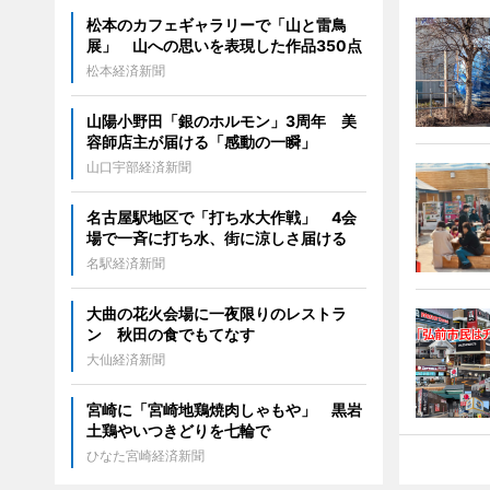
松本のカフェギャラリーで「山と雷鳥
展」 山への思いを表現した作品350点
松本経済新聞
山陽小野田「銀のホルモン」3周年 美
容師店主が届ける「感動の一瞬」
山口宇部経済新聞
名古屋駅地区で「打ち水大作戦」 4会
場で一斉に打ち水、街に涼しさ届ける
名駅経済新聞
大曲の花火会場に一夜限りのレストラ
ン 秋田の食でもてなす
大仙経済新聞
宮崎に「宮崎地鶏焼肉しゃもや」 黒岩
土鶏やいつきどりを七輪で
ひなた宮崎経済新聞