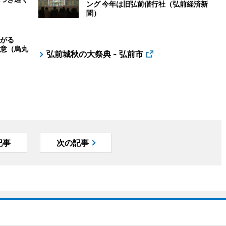
ング 今年は旧弘前偕行社（弘前経済新
聞）
がる
意（烏丸
弘前城秋の大祭典 - 弘前市
記事
次の記事