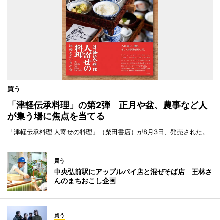
買う
「津軽伝承料理」の第2弾 正月や盆、農事など人
が集う場に焦点を当てる
「津軽伝承料理 人寄せの料理」（柴田書店）が8月3日、発売された。
買う
中央弘前駅にアップルパイ店と混ぜそば店 王林さ
んのまちおこし企画
買う