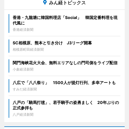
みん経トピックス
香港・九龍塘に韓国料理店「Social」 韓国定番料理を現
代風に
香港経済新聞
SC相模原、熊本と引き分け J3リーグ開幕
相模原町田経済新聞
関門海峡花火大会、無料エリアなしの門司側をライブ配信
小倉経済新聞
八広で「八八祭り」 1500人が提灯行列、多幸アートも
すみだ経済新聞
八戸の「騎馬打毬」、若手騎手の姿勇ましく 20年ぶりの
正式参拝も
八戸経済新聞