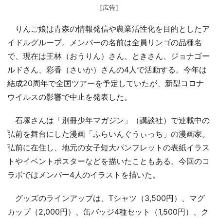
［広告］
りんご娘は青森の情報発信や農業活性化を目的としたア
イドルグループ。メンバーの名前は全員リンゴの品種名
で、現在は王林（おうりん）さん、ときさん、ジョナゴー
ルドさん、彩香（さいか）さんの4人で活動する。今年は
結成20周年で全国ツアーを予定していたが、新型コロナ
ウイルスの影響で中止を発表した。
石塚さんは「別冊少年マガジン」（講談社）で連載中の
弘前を舞台にした漫画「ふらいんぐうぃっち」の漫画家。
弘前に在住し、地元の女子短大パンフレットの表紙イラス
トやイベントポスターなどを描いたこともある。今回のコ
ラボではメンバー4人のイラストを描いた。
グッズのラインアップは、Tシャツ（3,500円）、マグ
カップ（2,000円）、缶バッジ4種セット（1,500円）、ク