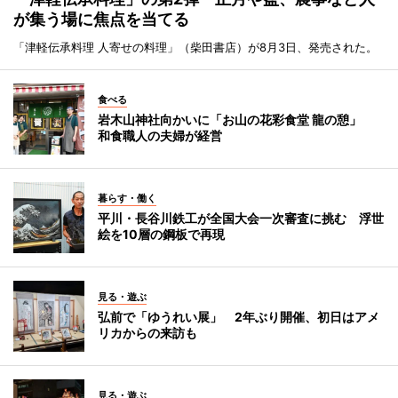
が集う場に焦点を当てる
「津軽伝承料理 人寄せの料理」（柴田書店）が8月3日、発売された。
食べる
岩木山神社向かいに「お山の花彩食堂 龍の憩」
和食職人の夫婦が経営
暮らす・働く
平川・長谷川鉄工が全国大会一次審査に挑む 浮世
絵を10層の鋼板で再現
見る・遊ぶ
弘前で「ゆうれい展」 2年ぶり開催、初日はアメ
リカからの来訪も
見る・遊ぶ