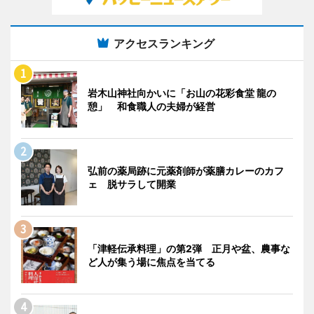
アクセスランキング
岩木山神社向かいに「お山の花彩食堂 龍の
憩」 和食職人の夫婦が経営
弘前の薬局跡に元薬剤師が薬膳カレーのカフ
ェ 脱サラして開業
「津軽伝承料理」の第2弾 正月や盆、農事な
ど人が集う場に焦点を当てる