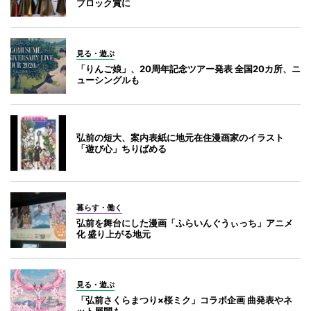
ブロック賞に
見る・遊ぶ
「りんご娘」、20周年記念ツアー発表 全国20カ所、ニ
ューシングルも
弘前の短大、案内表紙に地元在住漫画家のイラスト
「遊び心」ちりばめる
暮らす・働く
弘前を舞台にした漫画「ふらいんぐうぃっち」アニメ
化 盛り上がる地元
見る・遊ぶ
「弘前さくらまつり×桜ミク」コラボ企画 曲発表やネ