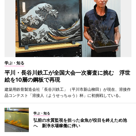
学ぶ・知る
平川・長谷川鉄工が全国大会一次審査に挑む 浮世
絵を10層の鋼板で再現
建築用鉄骨製造会社「長谷川鉄工」（平川市新山柳田）が現在、溶接作
品コンテスト「溶接人（ようせっちゅう）杯」に初挑戦している。
学ぶ・知る
弘前の水質監視を担った金魚が役目を終えため池
へ 新浄水場稼働に伴い