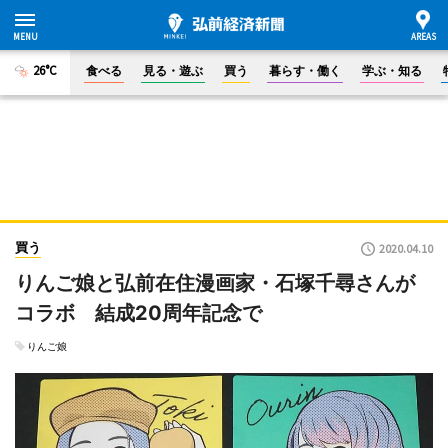
26°C
食べる
見る・遊ぶ
買う
暮らす・働く
学ぶ・知る
買う
2020.04.10
りんご娘と弘前在住漫画家・石塚千尋さんが
コラボ 結成20周年記念で
りんご娘