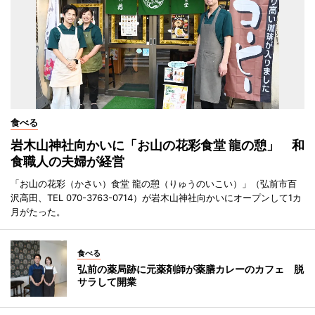
食べる
岩木山神社向かいに「お山の花彩食堂 龍の憩」 和
食職人の夫婦が経営
「お山の花彩（かさい）食堂 龍の憩（りゅうのいこい）」（弘前市百
沢高田、TEL 070-3763-0714）が岩木山神社向かいにオープンして1カ
月がたった。
食べる
弘前の薬局跡に元薬剤師が薬膳カレーのカフェ 脱
サラして開業