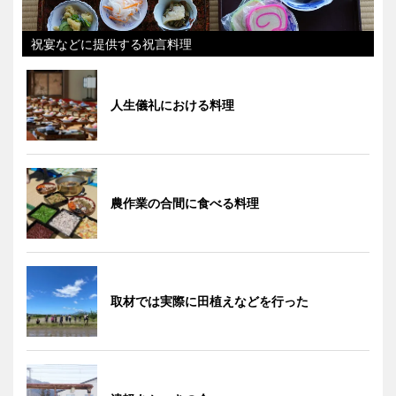
祝宴などに提供する祝言料理
人生儀礼における料理
農作業の合間に食べる料理
取材では実際に田植えなどを行った