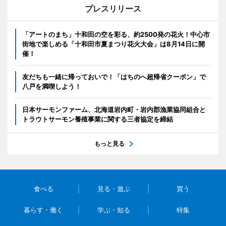
プレスリリース
「アートのまち」十和田の空を彩る、約2500発の花火！中心市
街地で楽しめる「十和田市夏まつり花火大会」は8月14日に開
催！
友だちも一緒に帰っておいで！「はちのへ超帰省クーポン」で
八戸を満喫しよう！
日本サーモンファーム、北海道岩内町・岩内郡漁業協同組合と
トラウトサーモン養殖事業に関する三者協定を締結
もっと見る
食べる
見る・遊ぶ
買う
暮らす・働く
学ぶ・知る
特集