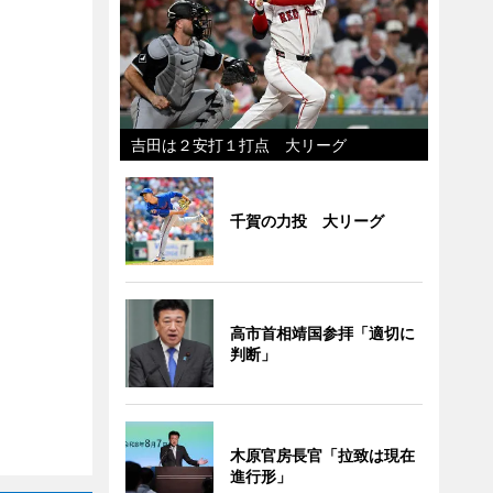
吉田は２安打１打点 大リーグ
千賀の力投 大リーグ
高市首相靖国参拝「適切に
判断」
木原官房長官「拉致は現在
進行形」