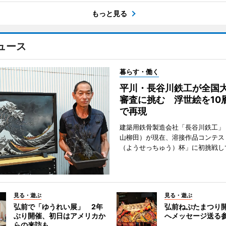
もっと見る
ュース
暮らす・働く
平川・長谷川鉄工が全国
審査に挑む 浮世絵を10
で再現
建築用鉄骨製造会社「長谷川鉄工」
山柳田）が現在、溶接作品コンテス
（ようせっちゅう）杯」に初挑戦し
見る・遊ぶ
見る・遊ぶ
弘前で「ゆうれい展」 2年
弘前ねぷたまつり
ぶり開催、初日はアメリカか
へメッセージ送る
らの来訪も