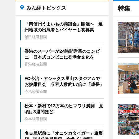
みん経トピックス
特集
「南信州うまいもの商談会」開催へ 遠
州地域の出展者とバイヤーも初募集
飯田経済新聞
香港のスーパーが24時間営業のコンビ
ニ 日本式コンビニに香港食文化を
香港経済新聞
FC今治・アシックス里山スタジアムで
お披露目会 収容人数約1.7倍に「成長」
今治経済新聞
松本・新村で13万本のヒマワリ満開 見
頃は3週間ほど
松本経済新聞
名古屋駅前に「オニツカタイガー」旗艦
店 国内2番目規模、全ライン展開