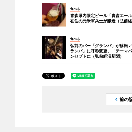
食べる
青森県内限定ビール「青森エール
在住の元米軍兵士が醸造（弘前経
食べる
弘前のバー「グランパ」が移転 
ランパ」に呼称変更、「テーマパ
ンセプトに（弘前経済新聞）
前の