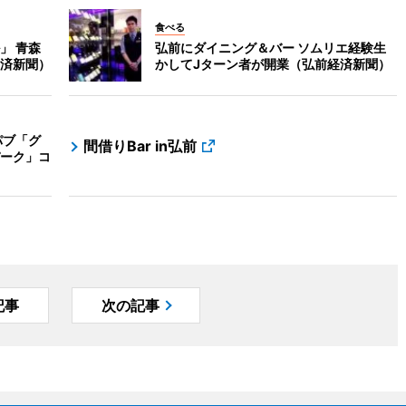
食べる
」 青森
弘前にダイニング＆バー ソムリエ経験生
済新聞）
かしてJターン者が開業（弘前経済新聞）
パブ「グ
間借りBar in弘前
ーク」コ
記事
次の記事