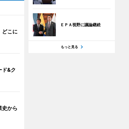
ＥＰＡ視野に議論継続
。どこに
もっと見る
ード&ク
業史から