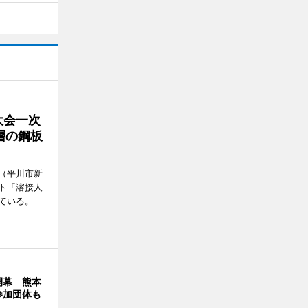
大会一次
層の鋼板
（平川市新
ト「溶接人
ている。
開幕 熊本
参加団体も