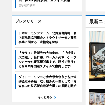
名駅経済新聞
プレスリリース
最新ニ
日本サーモンファーム、北海道岩内町・岩
内郡漁業協同組合とトラウトサーモン養殖
事業に関する三者協定を締結
『サライ』最新号の大特集は、「『鉄道』
大図鑑」。新幹線、ローカル列車、ケーブ
ルカーから蒸気機関車まで、現役で運行す
る名車両を図鑑スタイルで案内します!
ダイドードリンコと青森県青森市が包括連
携協定を締結 取り組みの一環として「青
森ねぶた祭応援自動販売機」の展開を開始
もっと見る