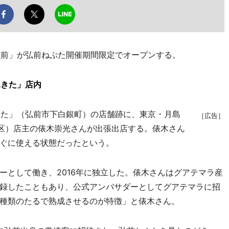
n弘前」が弘前ねぷた開催期間限定でオープンする。
ふきた」店内
ふきた」（弘前市下白銀町）の店舗跡に、東京・月島
［広告］
中央区）店主の俵木崇光さんが出張出店する。俵木さん
ぐに使える状態だったという。
として働き、2016年に独立した。俵木さんはグアテマラ産
録したこともあり、公式アンバサダーとしてグアテマラに招
種類のたるで熟成させるのが特徴」と俵木さん。