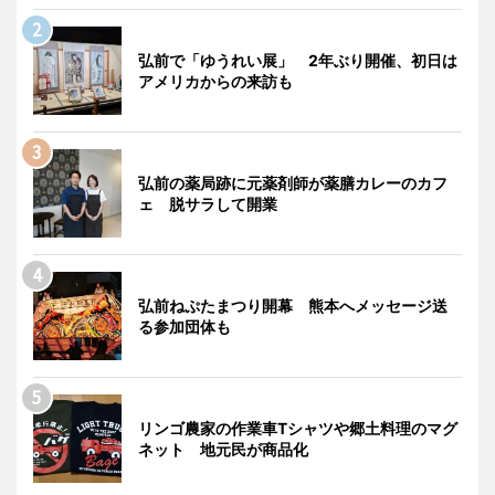
弘前で「ゆうれい展」 2年ぶり開催、初日は
アメリカからの来訪も
弘前の薬局跡に元薬剤師が薬膳カレーのカフ
ェ 脱サラして開業
弘前ねぷたまつり開幕 熊本へメッセージ送
る参加団体も
リンゴ農家の作業車Tシャツや郷土料理のマグ
ネット 地元民が商品化