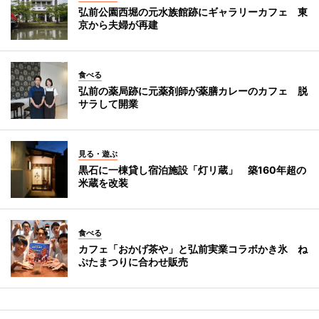
弘前公園西堀の元水族館跡にギャラリーカフェ 東
京から夫婦が再建
食べる
弘前の薬局跡に元薬剤師が薬膳カレーのカフェ 脱
サラして開業
見る・遊ぶ
黒石に一棟貸し宿泊施設「灯リ蔵」 築160年超の
米蔵を改装
食べる
カフェ「おかげ茶や」と弘前実業コラボかき氷 ね
ぷたまつりに合わせ販売