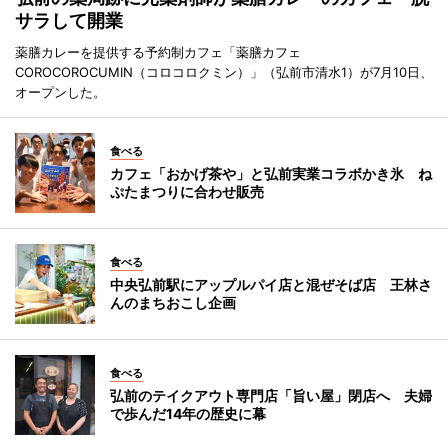
サラして開業
薬膳カレーを提供する予約制カフェ「薬膳カフェ
COROCOROCUMIN（コロコロクミン）」（弘前市清水1）が7月10日、
オープンした。
食べる
カフェ「おかげ茶や」と弘前実業コラボかき氷 ね
ぷたまつりに合わせ販売
食べる
中央弘前駅にアップルパイ店と混ぜそば店 王林さ
んのまちおこし企画
食べる
弘前のテイクアウト専門店「旨い屋」閉店へ 夫婦
で歩んだ14年の歴史に幕