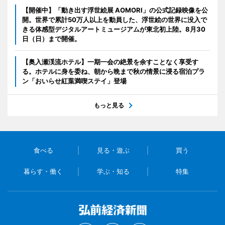
【開催中】「動き出す浮世絵展 AOMORI」の公式記録映像を公
開。世界で累計50万人以上を動員した、浮世絵の世界に没入で
きる体感型デジタルアートミュージアムが東北初上陸。8月30
日（日）まで開催。
【奥入瀬渓流ホテル】一期一会の絶景を余すことなく享受す
る。ホテルに身を委ね、朝から晩まで秋の情景に浸る宿泊プラ
ン「おいらせ紅葉満喫ステイ」登場
もっと見る
食べる
見る・遊ぶ
買う
暮らす・働く
学ぶ・知る
特集