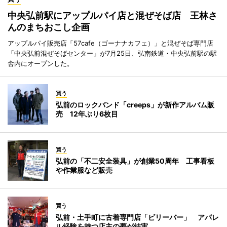
中央弘前駅にアップルパイ店と混ぜそば店 王林さ
んのまちおこし企画
アップルパイ販売店「57cafe（ゴーナナカフェ）」と混ぜそば専門店
「中央弘前混ぜそばセンター」が7月25日、弘南鉄道・中央弘前駅の駅
舎内にオープンした。
買う
弘前のロックバンド「creeps」が新作アルバム販
売 12年ぶり6枚目
買う
弘前の「不二安全装具」が創業50周年 工事看板
や作業服など販売
買う
弘前・土手町に古着専門店「ビリーバー」 アパレ
ル経験を持つ店主の夢が結実