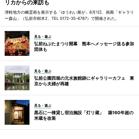
リカからの来訪も
津軽地方の幽霊画を展示する「ゆうれい展が」8月1日、画廊「ギャラリ
ー森山」（弘前市樹木2、TEL 0172-35-6787）で開催された。
見る・遊ぶ
弘前ねぷたまつり開幕 熊本へメッセージ送る参加
団体も
見る・遊ぶ
弘前公園西堀の元水族館跡にギャラリーカフェ 東
京から夫婦が再建
見る・遊ぶ
黒石に一棟貸し宿泊施設「灯リ蔵」 築160年超の
米蔵を改装