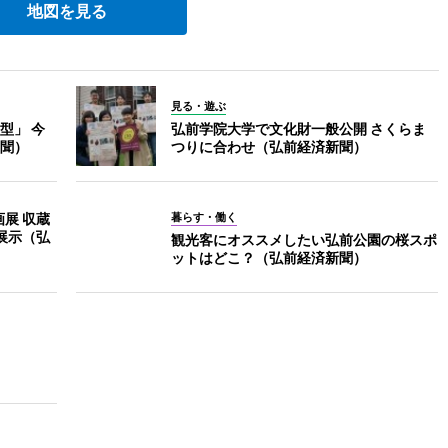
地図を見る
見る・遊ぶ
型」 今
弘前学院大学で文化財一般公開 さくらま
聞）
つりに合わせ（弘前経済新聞）
展 収蔵
暮らす・働く
展示（弘
観光客にオススメしたい弘前公園の桜スポ
ットはどこ？（弘前経済新聞）