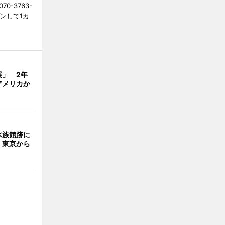
0-3763-
ンして1カ
展」 2年
アメリカか
水族館跡に
 東京から