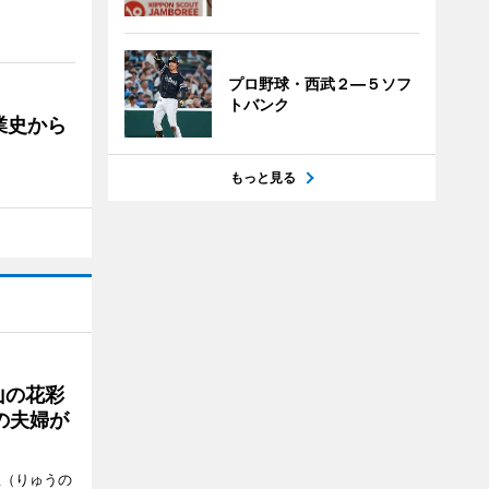
プロ野球・西武２―５ソフ
トバンク
業史から
もっと見る
山の花彩
の夫婦が
憩（りゅうの