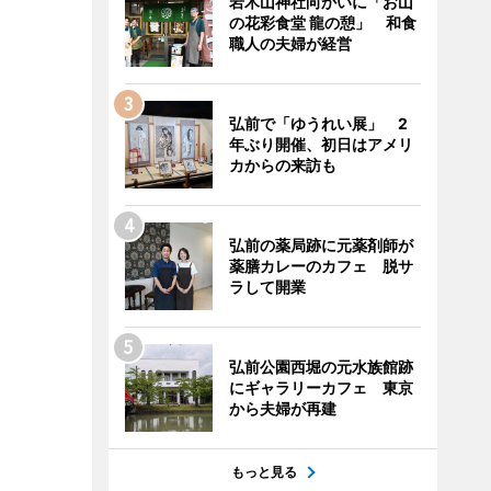
岩木山神社向かいに「お山
の花彩食堂 龍の憩」 和食
職人の夫婦が経営
弘前で「ゆうれい展」 2
年ぶり開催、初日はアメリ
カからの来訪も
弘前の薬局跡に元薬剤師が
薬膳カレーのカフェ 脱サ
ラして開業
弘前公園西堀の元水族館跡
にギャラリーカフェ 東京
から夫婦が再建
もっと見る