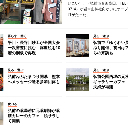
いこい）」（弘前市百沢高田、TEL 07
0714）が岩木山神社向かいにオープ
月がたった。
暮らす・働く
見る・遊ぶ
平川・長谷川鉄工が全国大会
弘前で「ゆうれい
一次審査に挑む 浮世絵を10
ぶり開催、初日は
層の鋼板で再現
らの来訪も
見る・遊ぶ
見る・遊ぶ
弘前ねぷたまつり開幕 熊本
弘前公園西堀の元
へメッセージ送る参加団体も
ギャラリーカフェ
夫婦が再建
食べる
弘前の薬局跡に元薬剤師が薬
膳カレーのカフェ 脱サラし
て開業