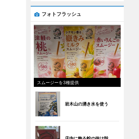
フォトフラッシュ
スムージーを3種提供
岩木山の湧き水を使う
店内に飾る蛇の抜け殻