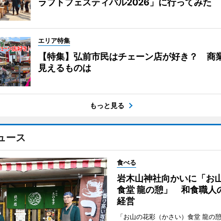
ラフトフェスティバル2026」に行ってみた
エリア特集
【特集】弘前市民はチェーン店が好き？ 商
見えるものは
もっと見る
ュース
食べる
岩木山神社向かいに「お
食堂 龍の憩」 和食職人
経営
「お山の花彩（かさい）食堂 龍の