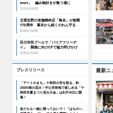
mori」 編み物好きが集う場に
浅草経済新聞
北習志野の老舗精肉店「鳥吉」が創業
170周年 幕末から続くのれん守る
船橋経済新聞
田川市民プールで「バリアフリーデ
イ」 開催に向けCFで協力呼びかけ
筑豊経済新聞
プレスリリース
最新ニ
「アートのまち」十和田の空を彩る、約
2500発の花火！中心市街地で楽しめる「十
和田市夏まつり花火大会」は8月14日に開
催！
友だちも一緒に帰っておいで！「はちのへ