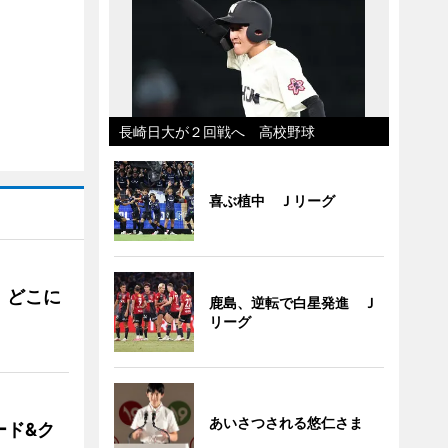
長崎日大が２回戦へ 高校野球
喜ぶ植中 Ｊリーグ
。どこに
鹿島、逆転で白星発進 Ｊ
リーグ
あいさつされる悠仁さま
ード&ク