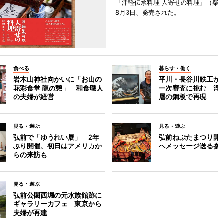
「津軽伝承料理 人寄せの料理」（
8月3日、発売された。
食べる
暮らす・働く
岩木山神社向かいに「お山の
平川・長谷川鉄工
花彩食堂 龍の憩」 和食職人
一次審査に挑む 浮
の夫婦が経営
層の鋼板で再現
見る・遊ぶ
見る・遊ぶ
弘前で「ゆうれい展」 2年
弘前ねぷたまつり
ぶり開催、初日はアメリカか
へメッセージ送る
らの来訪も
見る・遊ぶ
弘前公園西堀の元水族館跡に
ギャラリーカフェ 東京から
夫婦が再建