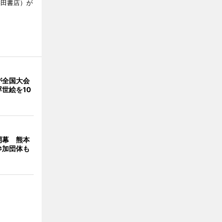
柴田書店）が
が全国大会
世絵を10
開幕 熊本
参加団体も