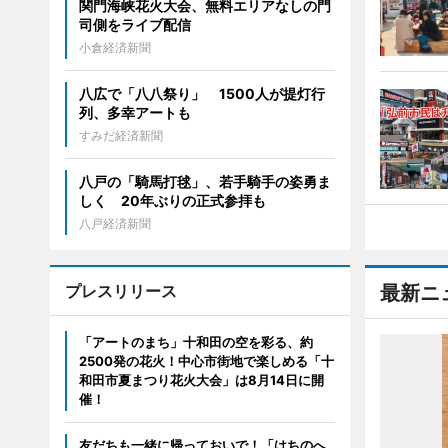
関門海峡花火大会、無料エリアなしの門
司側をライブ配信
小倉経済新聞
八広で「八八祭り」 1500人が提灯行
列、多幸アートも
すみだ経済新聞
八戸の「騎馬打毬」、若手騎手の姿勇ま
しく 20年ぶりの正式参拝も
八戸経済新聞
プレスリリース
最新ニ
「アートのまち」十和田の空を彩る、約
2500発の花火！中心市街地で楽しめる「十
和田市夏まつり花火大会」は8月14日に開
催！
友だちも一緒に帰っておいで！「はちのへ