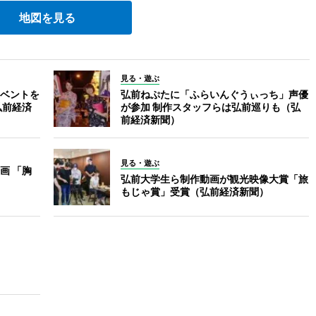
地図を見る
見る・遊ぶ
ベントを
弘前ねぷたに「ふらいんぐうぃっち」声優
弘前経済
が参加 制作スタッフらは弘前巡りも（弘
前経済新聞）
見る・遊ぶ
画 「胸
弘前大学生ら制作動画が観光映像大賞「旅
もじゃ賞」受賞（弘前経済新聞）