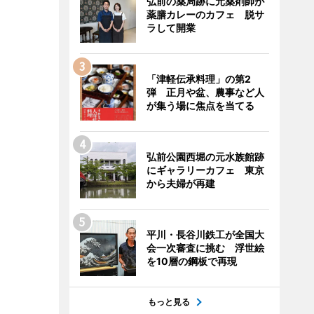
弘前の薬局跡に元薬剤師が
薬膳カレーのカフェ 脱サ
ラして開業
「津軽伝承料理」の第2
弾 正月や盆、農事など人
が集う場に焦点を当てる
弘前公園西堀の元水族館跡
にギャラリーカフェ 東京
から夫婦が再建
平川・長谷川鉄工が全国大
会一次審査に挑む 浮世絵
を10層の鋼板で再現
もっと見る