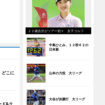
２２歳吉沢がツアー初Ｖ 女子ゴルフ
中島ひとみ、１２秒６２の
日本新
。どこに
山本の力投 大リーグ
大谷が決勝打 大リーグ
ード&ク