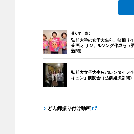
暮らす・働く
弘前大学の女子大生ら、盆踊りイ
企画 オリジナルソング作成も（
新聞）
弘前大女子大生らバレンタイン企
キュン」朗読会（弘前経済新聞）
どん舞振り付け動画