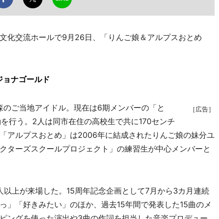
化交流ホールで9月26日、「りんご娘＆アルプスおとめ
ジョナゴールド
森のご当地アイドル。現在は6期メンバーの「と
［広告］
を行う。2人は同市在住の高校生で共に170センチ
「アルプスおとめ」は2006年に結成されたりんご娘の妹分ユ
クターズスクールプロジェクト」の練習生が中心メンバーと
0人以上が来場した。15周年記念企画として7月から3カ月連続
っ」「好きみたい」のほか、過去15年間で発表した15曲のメ
ピングを使った演出や3曲の作詞を担当した音楽プロデュー