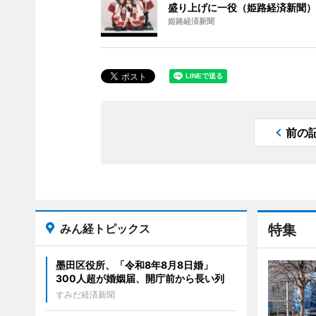
盛り上げに一役（姫路経済新聞）
姫路経済新聞
前の
みん経トピックス
特集
墨田区役所、「令和8年8月8日婚」
300人超が婚姻届、開庁前から長い列
すみだ経済新聞