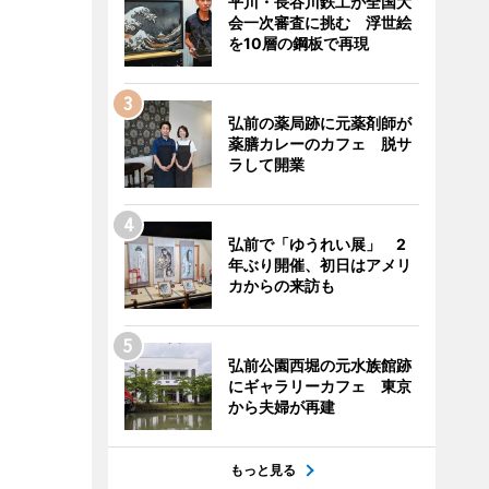
平川・長谷川鉄工が全国大
会一次審査に挑む 浮世絵
を10層の鋼板で再現
弘前の薬局跡に元薬剤師が
薬膳カレーのカフェ 脱サ
ラして開業
弘前で「ゆうれい展」 2
年ぶり開催、初日はアメリ
カからの来訪も
弘前公園西堀の元水族館跡
にギャラリーカフェ 東京
から夫婦が再建
もっと見る