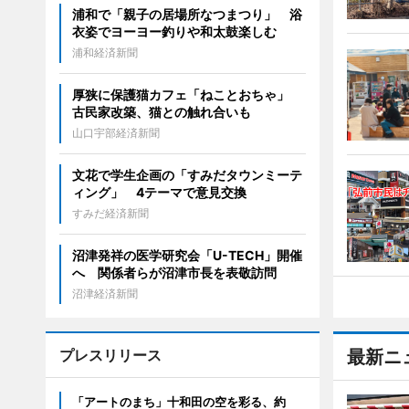
浦和で「親子の居場所なつまつり」 浴
衣姿でヨーヨー釣りや和太鼓楽しむ
浦和経済新聞
厚狭に保護猫カフェ「ねことおちゃ」
古民家改築、猫との触れ合いも
山口宇部経済新聞
文花で学生企画の「すみだタウンミーテ
ィング」 4テーマで意見交換
すみだ経済新聞
沼津発祥の医学研究会「U-TECH」開催
へ 関係者らが沼津市長を表敬訪問
沼津経済新聞
プレスリリース
最新ニ
「アートのまち」十和田の空を彩る、約