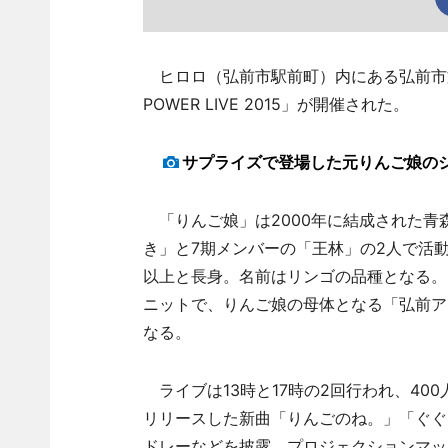
ヒロロ（弘前市駅前町）内にある弘前市文
POWER LIVE 2015」が開催された。
サプライズで登場した元りんご娘の
「りんご娘」は2000年に結成された青
き」と7期メンバーの「王林」の2人で活動
以上と長身。名前はリンゴの品種となる。
ニットで、りんご娘の母体となる「弘前ア
なる。
ライブは13時と17時の2回行われ、40
リリースした新曲「りんごのね。」「ぐぐ
ドレーなどを披露。プロジェクションマッ