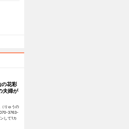
山の花彩
の夫婦が
憩（りゅうの
0-3763-
ンして1カ