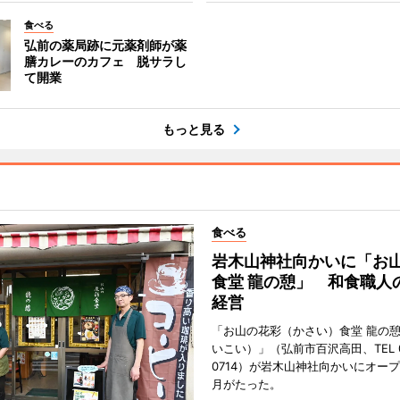
食べる
弘前の薬局跡に元薬剤師が薬
膳カレーのカフェ 脱サラし
て開業
もっと見る
食べる
岩木山神社向かいに「お
食堂 龍の憩」 和食職人
経営
「お山の花彩（かさい）食堂 龍の
いこい）」（弘前市百沢高田、TEL 07
0714）が岩木山神社向かいにオープ
月がたった。