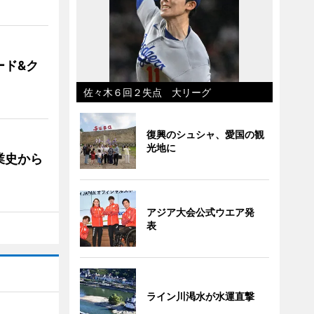
ード&ク
佐々木６回２失点 大リーグ
復興のシュシャ、愛国の観
光地に
業史から
アジア大会公式ウエア発
表
ライン川渇水が水運直撃