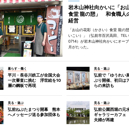
岩木山神社向かいに「お
食堂 龍の憩」 和食職人
経営
「お山の花彩（かさい）食堂 龍の
いこい）」（弘前市百沢高田、TEL 07
0714）が岩木山神社向かいにオープ
月がたった。
暮らす・働く
見る・遊ぶ
平川・長谷川鉄工が全国大会
弘前で「ゆうれい
一次審査に挑む 浮世絵を10
ぶり開催、初日は
層の鋼板で再現
らの来訪も
見る・遊ぶ
見る・遊ぶ
弘前ねぷたまつり開幕 熊本
弘前公園西堀の元
へメッセージ送る参加団体も
ギャラリーカフェ
夫婦が再建