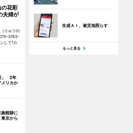
山の花彩
の夫婦が
生成ＡＩ、被災地照らす
憩（りゅうの
0-3763-
ンして1カ
もっと見る
展」 2年
アメリカか
水族館跡に
 東京から