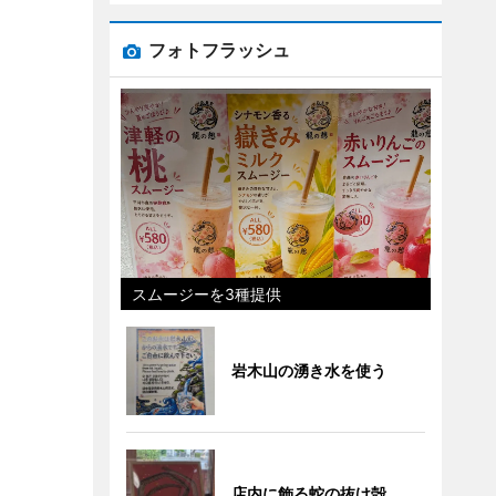
フォトフラッシュ
スムージーを3種提供
岩木山の湧き水を使う
店内に飾る蛇の抜け殻