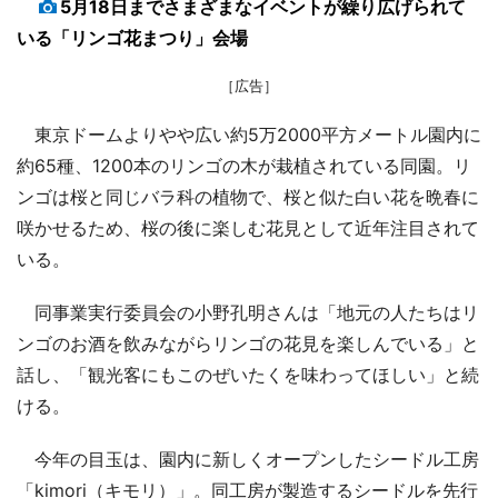
5月18日までさまざまなイベントが繰り広げられて
いる「リンゴ花まつり」会場
［広告］
東京ドームよりやや広い約5万2000平方メートル園内に
約65種、1200本のリンゴの木が栽植されている同園。リ
ンゴは桜と同じバラ科の植物で、桜と似た白い花を晩春に
咲かせるため、桜の後に楽しむ花見として近年注目されて
いる。
同事業実行委員会の小野孔明さんは「地元の人たちはリ
ンゴのお酒を飲みながらリンゴの花見を楽しんでいる」と
話し、「観光客にもこのぜいたくを味わってほしい」と続
ける。
今年の目玉は、園内に新しくオープンしたシードル工房
「kimori（キモリ）」。同工房が製造するシードルを先行