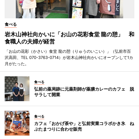
食べる
岩木山神社向かいに「お山の花彩食堂 龍の憩」 和
食職人の夫婦が経営
「お山の花彩（かさい）食堂 龍の憩（りゅうのいこい）」（弘前市百
沢高田、TEL 070-3763-0714）が岩木山神社向かいにオープンして1カ
月がたった。
食べる
弘前の薬局跡に元薬剤師が薬膳カレーのカフェ 脱
サラして開業
食べる
カフェ「おかげ茶や」と弘前実業コラボかき氷 ね
ぷたまつりに合わせ販売