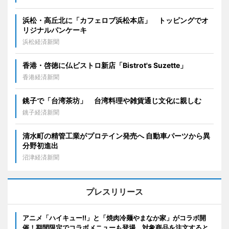
浜松・高丘北に「カフェロブ浜松本店」 トッピングでオ
リジナルパンケーキ
浜松経済新聞
香港・啓徳に仏ビストロ新店「Bistrot's Suzette」
香港経済新聞
銚子で「台湾茶坊」 台湾料理や雑貨通じ文化に親しむ
銚子経済新聞
清水町の精管工業がプロテイン発売へ 自動車パーツから異
分野初進出
沼津経済新聞
プレスリリース
アニメ「ハイキュー!!」と「焼肉冷麺やまなか家」がコラボ開
催！期間限定でコラボメニューも登場。対象商品を注文すると