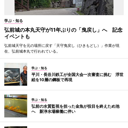
学ぶ・知る
弘前城の本丸天守が11年ぶりの「曳戻し」へ 記念
イベントも
弘前城天守を元の場所に戻す「天守曳戻し（ひきもどし）」作業が現
在、弘前城本丸で行われている。
学ぶ・知る
平川・長谷川鉄工が全国大会一次審査に挑む 浮世
絵を10層の鋼板で再現
学ぶ・知る
弘前の水質監視を担った金魚が役目を終えため池
へ 新浄水場稼働に伴い