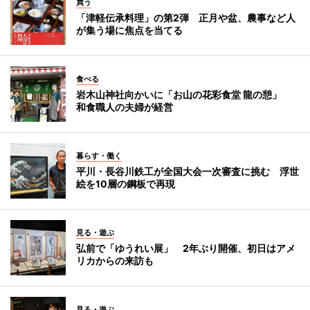
買う
「津軽伝承料理」の第2弾 正月や盆、農事など人
が集う場に焦点を当てる
食べる
岩木山神社向かいに「お山の花彩食堂 龍の憩」
和食職人の夫婦が経営
暮らす・働く
平川・長谷川鉄工が全国大会一次審査に挑む 浮世
絵を10層の鋼板で再現
見る・遊ぶ
弘前で「ゆうれい展」 2年ぶり開催、初日はアメ
リカからの来訪も
見る・遊ぶ