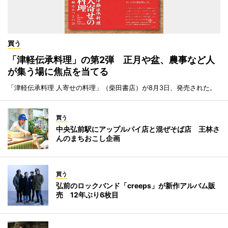
買う
「津軽伝承料理」の第2弾 正月や盆、農事など人
が集う場に焦点を当てる
「津軽伝承料理 人寄せの料理」（柴田書店）が8月3日、発売された。
買う
中央弘前駅にアップルパイ店と混ぜそば店 王林さ
んのまちおこし企画
買う
弘前のロックバンド「creeps」が新作アルバム販
売 12年ぶり6枚目