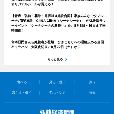
オリジナルシールが貰える！
【青森・弘前・花巻・尾張旭 4施設合同】家族みんなでタノシ
ーナ♪商業施設「CiiNA CiiNA（シーナシーナ）」が体験型サマ
ーイベント『シーナシーナの夏祭り』を、8月8日～16日まで同
時開催！
宮本亞門さんら経験者が登壇 ひきこもりへの理解広める全国
キャラバン 大阪皮切りに8月22日（土）から
もっと見る
食べる
見る・遊ぶ
買う
暮らす・働く
学ぶ・知る
特集