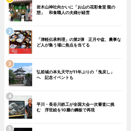
岩木山神社向かいに「お山の花彩食堂 龍の
憩」 和食職人の夫婦が経営
「津軽伝承料理」の第2弾 正月や盆、農事な
ど人が集う場に焦点を当てる
弘前城の本丸天守が11年ぶりの「曳戻し」
へ 記念イベントも
平川・長谷川鉄工が全国大会一次審査に挑
む 浮世絵を10層の鋼板で再現