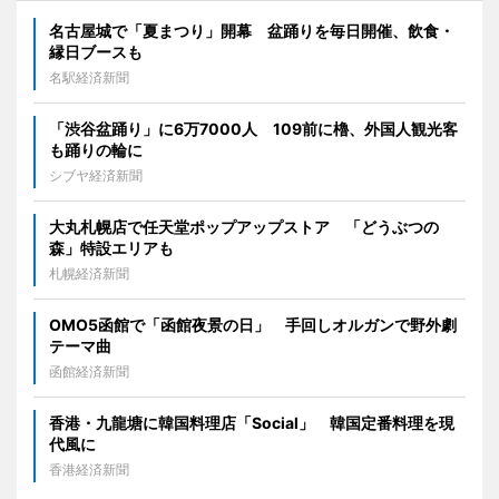
名古屋城で「夏まつり」開幕 盆踊りを毎日開催、飲食・
縁日ブースも
名駅経済新聞
「渋谷盆踊り」に6万7000人 109前に櫓、外国人観光客
も踊りの輪に
シブヤ経済新聞
大丸札幌店で任天堂ポップアップストア 「どうぶつの
森」特設エリアも
札幌経済新聞
OMO5函館で「函館夜景の日」 手回しオルガンで野外劇
テーマ曲
函館経済新聞
香港・九龍塘に韓国料理店「Social」 韓国定番料理を現
代風に
香港経済新聞