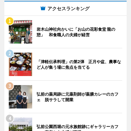
アクセスランキング
岩木山神社向かいに「お山の花彩食堂 龍の
憩」 和食職人の夫婦が経営
「津軽伝承料理」の第2弾 正月や盆、農事な
ど人が集う場に焦点を当てる
弘前の薬局跡に元薬剤師が薬膳カレーのカフ
ェ 脱サラして開業
弘前公園西堀の元水族館跡にギャラリーカフ