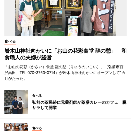
食べる
岩木山神社向かいに「お山の花彩食堂 龍の憩」 和
食職人の夫婦が経営
「お山の花彩（かさい）食堂 龍の憩（りゅうのいこい）」（弘前市百
沢高田、TEL 070-3763-0714）が岩木山神社向かいにオープンして1カ
月がたった。
食べる
弘前の薬局跡に元薬剤師が薬膳カレーのカフェ 脱
サラして開業
食べる