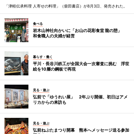
「津軽伝承料理 人寄せの料理」（柴田書店）が8月3日、発売された。
食べる
岩木山神社向かいに「お山の花彩食堂 龍の憩」
和食職人の夫婦が経営
暮らす・働く
平川・長谷川鉄工が全国大会一次審査に挑む 浮世
絵を10層の鋼板で再現
見る・遊ぶ
弘前で「ゆうれい展」 2年ぶり開催、初日はアメ
リカからの来訪も
見る・遊ぶ
弘前ねぷたまつり開幕 熊本へメッセージ送る参加