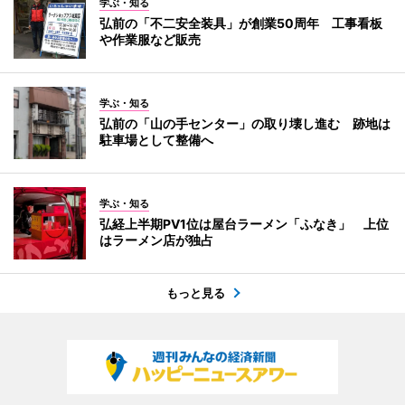
学ぶ・知る
弘前の「不二安全装具」が創業50周年 工事看板
や作業服など販売
学ぶ・知る
弘前の「山の手センター」の取り壊し進む 跡地は
駐車場として整備へ
学ぶ・知る
弘経上半期PV1位は屋台ラーメン「ふなき」 上位
はラーメン店が独占
もっと見る