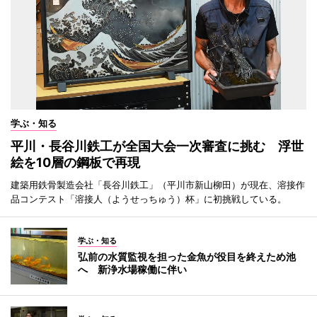
学ぶ・知る
平川・長谷川鉄工が全国大会一次審査に挑む 浮世
絵を10層の鋼板で再現
建築用鉄骨製造会社「長谷川鉄工」（平川市新山柳田）が現在、溶接作
品コンテスト「溶接人（ようせっちゅう）杯」に初挑戦している。
学ぶ・知る
弘前の水質監視を担った金魚が役目を終えため池
へ 新浄水場稼働に伴い