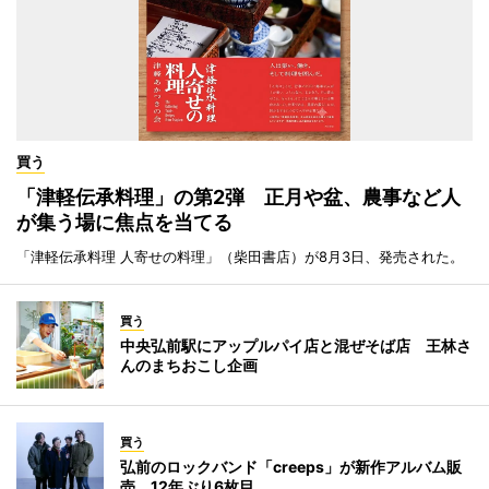
買う
「津軽伝承料理」の第2弾 正月や盆、農事など人
が集う場に焦点を当てる
「津軽伝承料理 人寄せの料理」（柴田書店）が8月3日、発売された。
買う
中央弘前駅にアップルパイ店と混ぜそば店 王林さ
んのまちおこし企画
買う
弘前のロックバンド「creeps」が新作アルバム販
売 12年ぶり6枚目