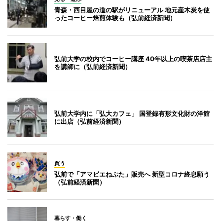
青森・西目屋の道の駅がリニューアル 地元産木炭を使
ったコーヒー焙煎体験も（弘前経済新聞）
弘前大学の校内でコーヒー講座 40年以上の喫茶店店主
を講師に（弘前経済新聞）
弘前大学内に「弘大カフェ」 国登録有形文化財の洋館
に出店（弘前経済新聞）
買う
弘前で「アマビエねぷた」販売へ 新型コロナ終息願う
（弘前経済新聞）
暮らす・働く