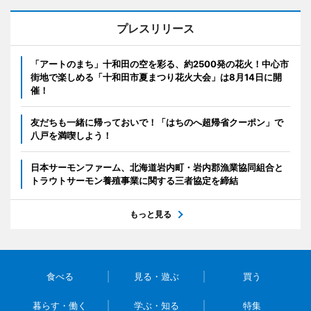
プレスリリース
「アートのまち」十和田の空を彩る、約2500発の花火！中心市
街地で楽しめる「十和田市夏まつり花火大会」は8月14日に開
催！
友だちも一緒に帰っておいで！「はちのへ超帰省クーポン」で
八戸を満喫しよう！
日本サーモンファーム、北海道岩内町・岩内郡漁業協同組合と
トラウトサーモン養殖事業に関する三者協定を締結
もっと見る
食べる
見る・遊ぶ
買う
暮らす・働く
学ぶ・知る
特集