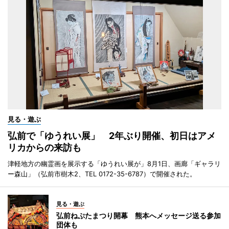
見る・遊ぶ
弘前で「ゆうれい展」 2年ぶり開催、初日はアメ
リカからの来訪も
津軽地方の幽霊画を展示する「ゆうれい展が」8月1日、画廊「ギャラリ
ー森山」（弘前市樹木2、TEL 0172-35-6787）で開催された。
見る・遊ぶ
弘前ねぷたまつり開幕 熊本へメッセージ送る参加
団体も