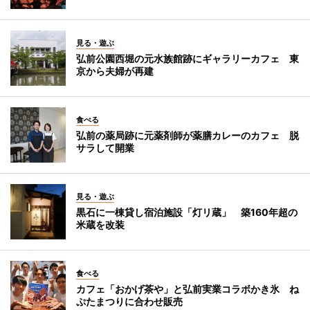
見る・遊ぶ
弘前公園西堀の元水族館跡にギャラリーカフェ 東
京から夫婦が再建
食べる
弘前の薬局跡に元薬剤師が薬膳カレーのカフェ 脱
サラして開業
見る・遊ぶ
黒石に一棟貸し宿泊施設「灯リ蔵」 築160年超の
米蔵を改装
食べる
カフェ「おかげ茶や」と弘前実業コラボかき氷 ね
ぷたまつりに合わせ販売