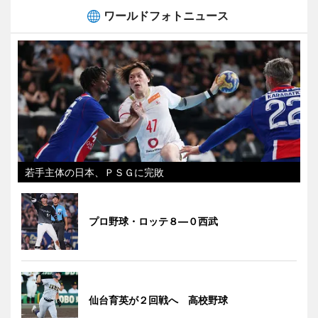
ワールドフォトニュース
若手主体の日本、ＰＳＧに完敗
プロ野球・ロッテ８―０西武
仙台育英が２回戦へ 高校野球