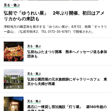
見る・遊ぶ
弘前で「ゆうれい展」 2年ぶり開催、初日はアメ
リカからの来訪も
津軽地方の幽霊画を展示する「ゆうれい展が」8月1日、画廊「ギャラリ
ー森山」（弘前市樹木2、TEL 0172-35-6787）で開催された。
見る・遊ぶ
弘前ねぷたまつり開幕 熊本へメッセージ送る参加
団体も
見る・遊ぶ
弘前公園西堀の元水族館跡にギャラリーカフェ 東
京から夫婦が再建
見る・遊ぶ
黒石に一棟貸し宿泊施設「灯リ蔵」 築160年超の