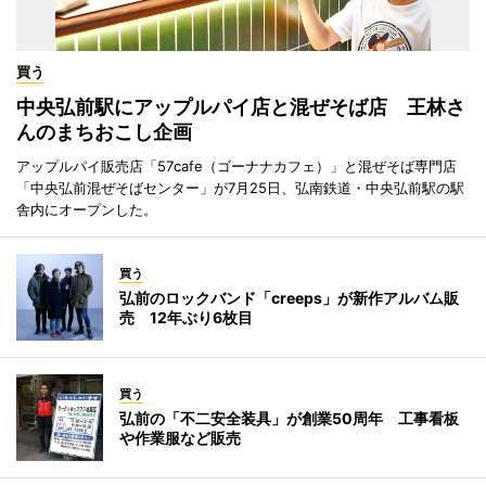
買う
中央弘前駅にアップルパイ店と混ぜそば店 王林さ
んのまちおこし企画
アップルパイ販売店「57cafe（ゴーナナカフェ）」と混ぜそば専門店
「中央弘前混ぜそばセンター」が7月25日、弘南鉄道・中央弘前駅の駅
舎内にオープンした。
買う
弘前のロックバンド「creeps」が新作アルバム販
売 12年ぶり6枚目
買う
弘前の「不二安全装具」が創業50周年 工事看板
や作業服など販売