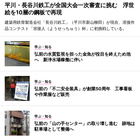
平川・長谷川鉄工が全国大会一次審査に挑む 浮世
絵を10層の鋼板で再現
建築用鉄骨製造会社「長谷川鉄工」（平川市新山柳田）が現在、溶接作
品コンテスト「溶接人（ようせっちゅう）杯」に初挑戦している。
学ぶ・知る
弘前の水質監視を担った金魚が役目を終えため池
へ 新浄水場稼働に伴い
学ぶ・知る
弘前の「不二安全装具」が創業50周年 工事看板
や作業服など販売
学ぶ・知る
弘前の「山の手センター」の取り壊し進む 跡地は
駐車場として整備へ