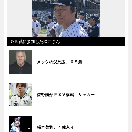
ＯＢ戦に参加した松井さん
メッシの父死去、６８歳
佐野航がＰＳＶ移籍 サッカー
張本美和、４強入り