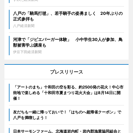
八戸の「騎馬打毬」、若手騎手の姿勇ましく 20年ぶりの
正式参拝も
八戸経済新聞
河津で「ジビエバーガー体験」 小中学生30人が参加、鳥
獣被害学ぶ講座も
伊豆下田経済新聞
プレスリリース
「アートのまち」十和田の空を彩る、約2500発の花火！中心市
街地で楽しめる「十和田市夏まつり花火大会」は8月14日に開
催！
友だちも一緒に帰っておいで！「はちのへ超帰省クーポン」で
八戸を満喫しよう！
日本サーモンファーム、北海道岩内町・岩内郡漁業協同組合と