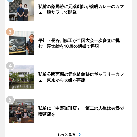
弘前の薬局跡に元薬剤師が薬膳カレーのカフ
ェ 脱サラして開業
平川・長谷川鉄工が全国大会一次審査に挑
む 浮世絵を10層の鋼板で再現
弘前公園西堀の元水族館跡にギャラリーカフ
ェ 東京から夫婦が再建
弘前に「中野珈琲店」 第二の人生は夫婦で
喫茶店を
もっと見る