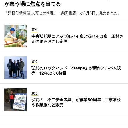
が集う場に焦点を当てる
「津軽伝承料理 人寄せの料理」（柴田書店）が8月3日、発売された。
買う
中央弘前駅にアップルパイ店と混ぜそば店 王林さ
んのまちおこし企画
買う
弘前のロックバンド「creeps」が新作アルバム販
売 12年ぶり6枚目
買う
弘前の「不二安全装具」が創業50周年 工事看板
や作業服など販売