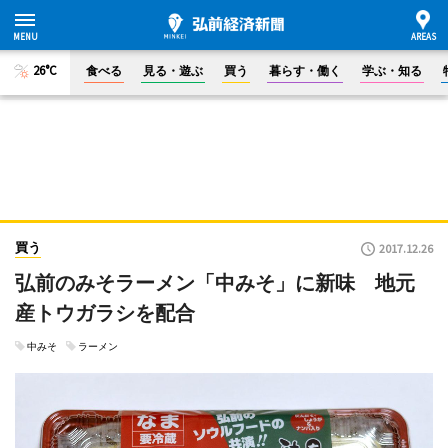
26°C
食べる
見る・遊ぶ
買う
暮らす・働く
学ぶ・知る
買う
2017.12.26
弘前のみそラーメン「中みそ」に新味 地元
産トウガラシを配合
中みそ
ラーメン