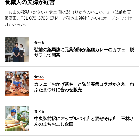
食職人の夫婦が経営
「お山の花彩（かさい）食堂 龍の憩（りゅうのいこい）」（弘前市百
沢高田、TEL 070-3763-0714）が岩木山神社向かいにオープンして1カ
月がたった。
食べる
弘前の薬局跡に元薬剤師が薬膳カレーのカフェ 脱
サラして開業
食べる
カフェ「おかげ茶や」と弘前実業コラボかき氷 ね
ぷたまつりに合わせ販売
食べる
中央弘前駅にアップルパイ店と混ぜそば店 王林さ
んのまちおこし企画