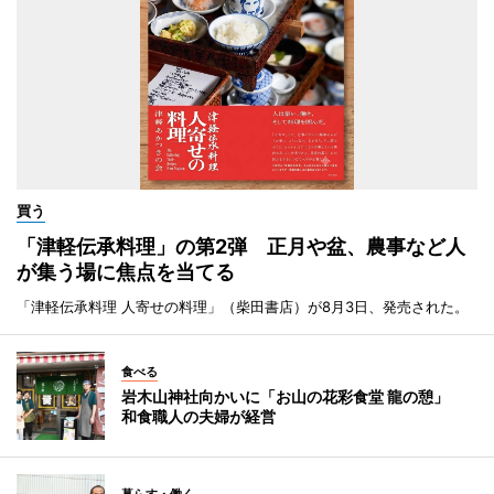
買う
「津軽伝承料理」の第2弾 正月や盆、農事など人
が集う場に焦点を当てる
「津軽伝承料理 人寄せの料理」（柴田書店）が8月3日、発売された。
食べる
岩木山神社向かいに「お山の花彩食堂 龍の憩」
和食職人の夫婦が経営
暮らす・働く