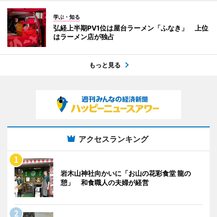
学ぶ・知る
弘経上半期PV1位は屋台ラーメン「ふなき」 上位
はラーメン店が独占
もっと見る
アクセスランキング
岩木山神社向かいに「お山の花彩食堂 龍の
憩」 和食職人の夫婦が経営