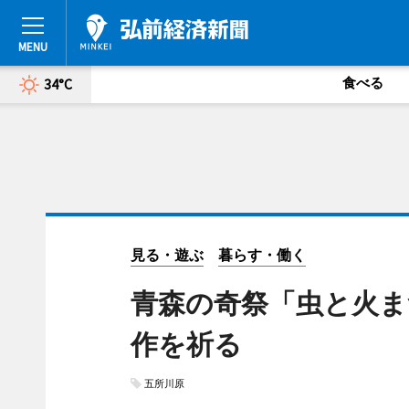
食べる
34°C
見る・遊ぶ
暮らす・働く
青森の奇祭「虫と火ま
作を祈る
五所川原