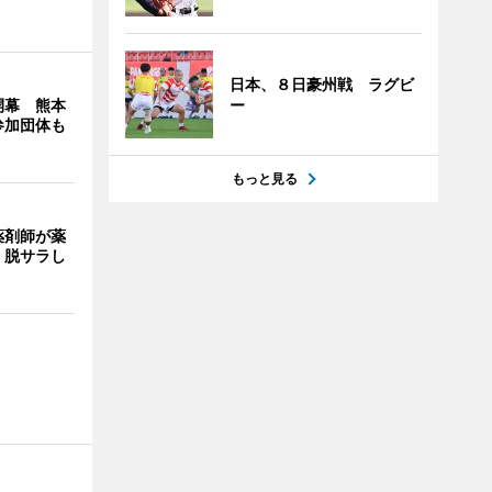
日本、８日豪州戦 ラグビ
開幕 熊本
ー
参加団体も
もっと見る
薬剤師が薬
 脱サラし