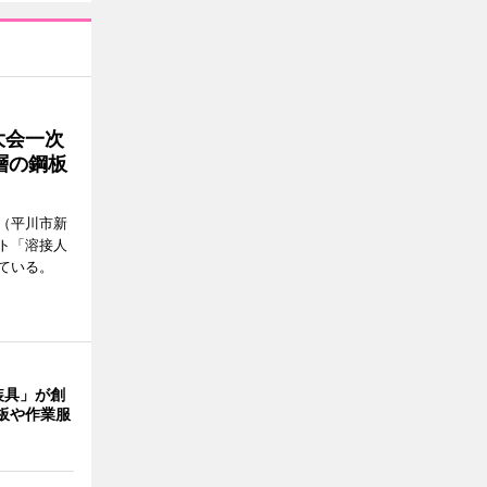
大会一次
層の鋼板
（平川市新
ト「溶接人
ている。
装具」が創
板や作業服