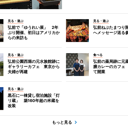
見る・遊ぶ
見る・遊ぶ
弘前で「ゆうれい展」 2年
弘前ねぷたまつり
ぶり開催、初日はアメリカか
へメッセージ送る
らの来訪も
見る・遊ぶ
食べる
弘前公園西堀の元水族館跡に
弘前の薬局跡に元
ギャラリーカフェ 東京から
膳カレーのカフェ
夫婦が再建
て開業
見る・遊ぶ
黒石に一棟貸し宿泊施設「灯
リ蔵」 築160年超の米蔵を
改装
もっと見る