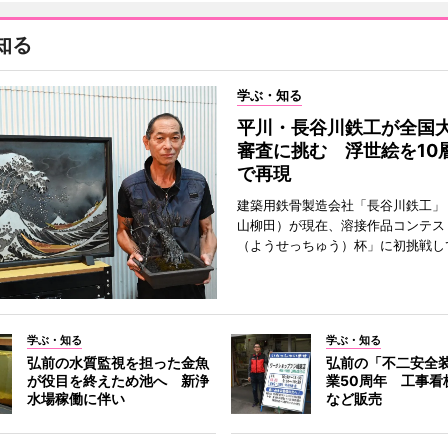
知る
学ぶ・知る
平川・長谷川鉄工が全国
審査に挑む 浮世絵を10
で再現
建築用鉄骨製造会社「長谷川鉄工」
山柳田）が現在、溶接作品コンテス
（ようせっちゅう）杯」に初挑戦し
学ぶ・知る
学ぶ・知る
弘前の水質監視を担った金魚
弘前の「不二安全
が役目を終えため池へ 新浄
業50周年 工事看
水場稼働に伴い
など販売