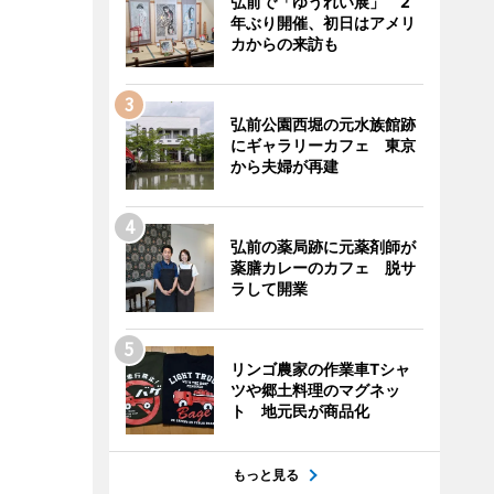
弘前で「ゆうれい展」 2
年ぶり開催、初日はアメリ
カからの来訪も
弘前公園西堀の元水族館跡
にギャラリーカフェ 東京
から夫婦が再建
弘前の薬局跡に元薬剤師が
薬膳カレーのカフェ 脱サ
ラして開業
リンゴ農家の作業車Tシャ
ツや郷土料理のマグネッ
ト 地元民が商品化
もっと見る