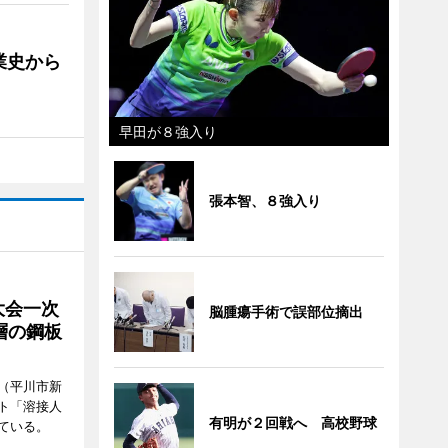
業史から
早田が８強入り
張本智、８強入り
大会一次
脳腫瘍手術で誤部位摘出
層の鋼板
（平川市新
ト「溶接人
有明が２回戦へ 高校野球
ている。