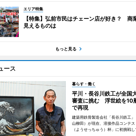
エリア特集
【特集】弘前市民はチェーン店が好き？ 商
見えるものは
もっと見る
ュース
暮らす・働く
平川・長谷川鉄工が全国
審査に挑む 浮世絵を10
で再現
建築用鉄骨製造会社「長谷川鉄工」
山柳田）が現在、溶接作品コンテス
（ようせっちゅう）杯」に初挑戦し