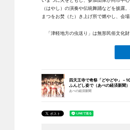
いまつに火をともし、参加団体が同市中心
（はやし）の演奏や伝統舞踊などを披露。
まつをお焚（た）き上げ所で燃やし、会場
「津軽地方の虫送り」は無形民俗文化財
四天王寺で奇祭「どやどや」－10
ふんどし姿で（あべの経済新聞）
あべの経済新聞