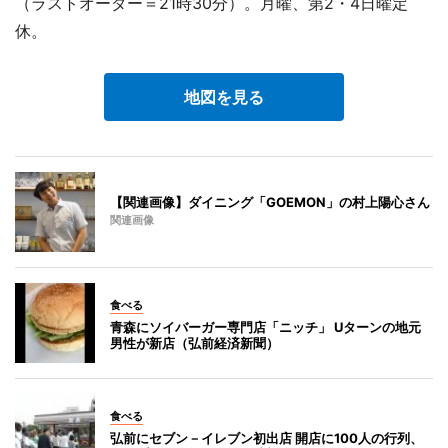
（ラストオーダー＝21時30分）。月曜、第2・4日曜定
休。
地図を見る
【関連画像】ダイニング「GOEMON」の村上陽心さん
関連画像
食べる
青森にソイバーガー専門店「ニッチ」 Uターンの地元
男性が新店（弘前経済新聞）
食べる
弘前にセブン－イレブン初出店 開店に100人の行列、