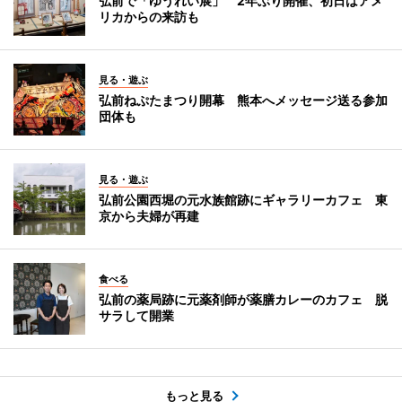
弘前で「ゆうれい展」 2年ぶり開催、初日はアメ
リカからの来訪も
見る・遊ぶ
弘前ねぷたまつり開幕 熊本へメッセージ送る参加
団体も
見る・遊ぶ
弘前公園西堀の元水族館跡にギャラリーカフェ 東
京から夫婦が再建
食べる
弘前の薬局跡に元薬剤師が薬膳カレーのカフェ 脱
サラして開業
もっと見る