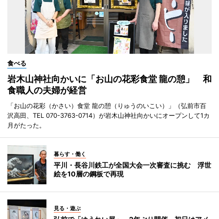
食べる
岩木山神社向かいに「お山の花彩食堂 龍の憩」 和
食職人の夫婦が経営
「お山の花彩（かさい）食堂 龍の憩（りゅうのいこい）」（弘前市百
沢高田、TEL 070-3763-0714）が岩木山神社向かいにオープンして1カ
月がたった。
暮らす・働く
平川・長谷川鉄工が全国大会一次審査に挑む 浮世
絵を10層の鋼板で再現
見る・遊ぶ