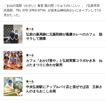
「お山の花彩（かさい）食堂 龍の憩（りゅうのいこい）」（弘前市百
沢高田、TEL 070-3763-0714）が岩木山神社向かいにオープンして1カ
月がたった。
食べる
弘前の薬局跡に元薬剤師が薬膳カレーのカフェ 脱
サラして開業
食べる
カフェ「おかげ茶や」と弘前実業コラボかき氷 ね
ぷたまつりに合わせ販売
食べる
中央弘前駅にアップルパイ店と混ぜそば店 王林さ
んのまちおこし企画