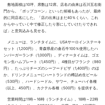
敷地面積は10坪、席数は12席。店名の由来は石川五右衛
門から。「ポップコーン」といった候補もあったが、最終
的に同店名にした。「店の出来はまだ40％くらい。これ
からやっていく中で修正したり形にしていけたりできれ
ば」と意気込みも見せる。
メニューは、ランチタイムに、USAサーロインステーキ
セット（1,200円）、青森県産の倉石牛100％使用したハ
ンバーガーランチ（1,000円）。ディナータイムは、ゴエ
モン生ハムプレート（1,450円）、4種目がフランク（980
円）、たっぷりチーズのシーフードピザ（1,400円）のほ
か、ドリンクメニューにハートランドの樽詰め生ビール
（530円）、ハードシードル、サワー、チューハイ各種
（以上、450円）、カクテル各種（500円）を提供する。
営業時間は11時～16時（ランチタイム）。18時～22時