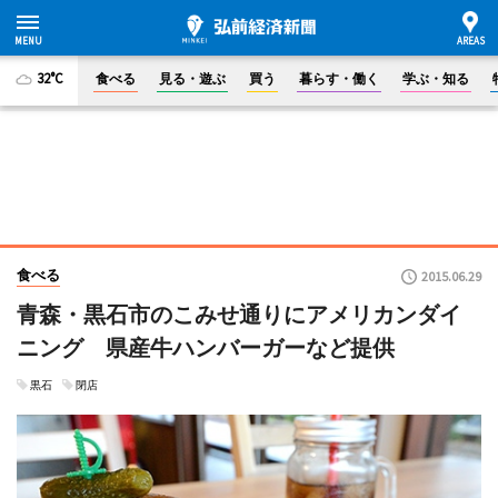
32°C
食べる
見る・遊ぶ
買う
暮らす・働く
学ぶ・知る
食べる
2015.06.29
青森・黒石市のこみせ通りにアメリカンダイ
ニング 県産牛ハンバーガーなど提供
黒石
閉店