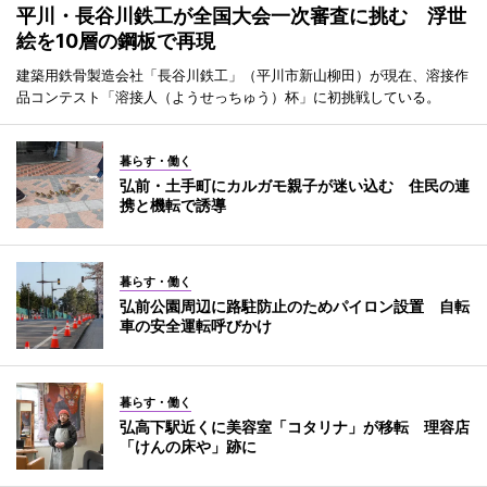
平川・長谷川鉄工が全国大会一次審査に挑む 浮世
絵を10層の鋼板で再現
建築用鉄骨製造会社「長谷川鉄工」（平川市新山柳田）が現在、溶接作
品コンテスト「溶接人（ようせっちゅう）杯」に初挑戦している。
暮らす・働く
弘前・土手町にカルガモ親子が迷い込む 住民の連
携と機転で誘導
暮らす・働く
弘前公園周辺に路駐防止のためパイロン設置 自転
車の安全運転呼びかけ
暮らす・働く
弘高下駅近くに美容室「コタリナ」が移転 理容店
「けんの床や」跡に