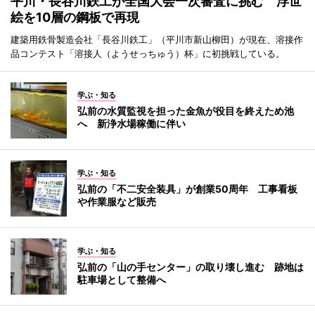
平川・長谷川鉄工が全国大会一次審査に挑む 浮世
絵を10層の鋼板で再現
建築用鉄骨製造会社「長谷川鉄工」（平川市新山柳田）が現在、溶接作
品コンテスト「溶接人（ようせっちゅう）杯」に初挑戦している。
学ぶ・知る
弘前の水質監視を担った金魚が役目を終えため池
へ 新浄水場稼働に伴い
学ぶ・知る
弘前の「不二安全装具」が創業50周年 工事看板
や作業服など販売
学ぶ・知る
弘前の「山の手センター」の取り壊し進む 跡地は
駐車場として整備へ