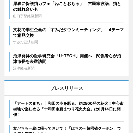
厚狭に保護猫カフェ「ねことおちゃ」 古民家改築、猫と
の触れ合いも
山口宇部経済新聞
文花で学生企画の「すみだタウンミーティング」 4テーマ
で意見交換
すみだ経済新聞
沼津発祥の医学研究会「U-TECH」開催へ 関係者らが沼
津市長を表敬訪問
沼津経済新聞
プレスリリース
「アートのまち」十和田の空を彩る、約2500発の花火！中心市
街地で楽しめる「十和田市夏まつり花火大会」は8月14日に開
催！
友だちも一緒に帰っておいで！「はちのへ超帰省クーポン」で