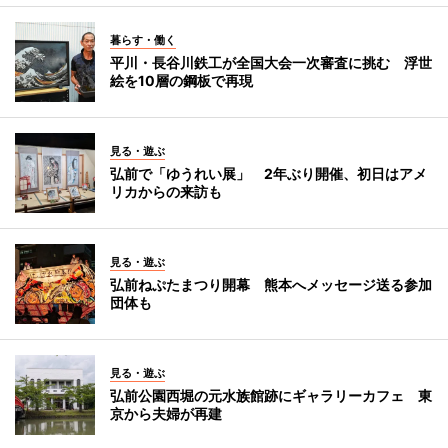
暮らす・働く
平川・長谷川鉄工が全国大会一次審査に挑む 浮世
絵を10層の鋼板で再現
見る・遊ぶ
弘前で「ゆうれい展」 2年ぶり開催、初日はアメ
リカからの来訪も
見る・遊ぶ
弘前ねぷたまつり開幕 熊本へメッセージ送る参加
団体も
見る・遊ぶ
弘前公園西堀の元水族館跡にギャラリーカフェ 東
京から夫婦が再建