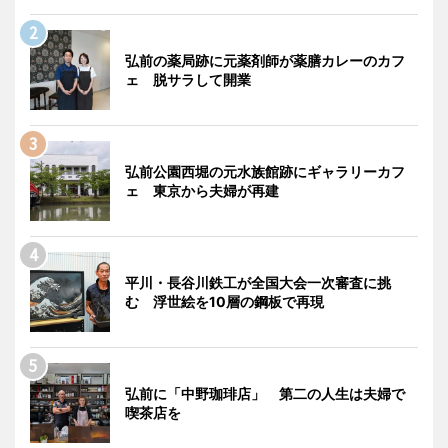
弘前の薬局跡に元薬剤師が薬膳カレーのカフ
ェ 脱サラして開業
弘前公園西堀の元水族館跡にギャラリーカフ
ェ 東京から夫婦が再建
平川・長谷川鉄工が全国大会一次審査に挑
む 浮世絵を10層の鋼板で再現
弘前に「中野珈琲店」 第二の人生は夫婦で
喫茶店を