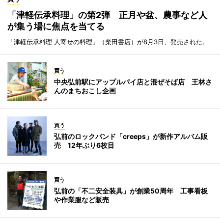
「津軽伝承料理」の第2弾 正月や盆、農事など人
が集う場に焦点を当てる
「津軽伝承料理 人寄せの料理」（柴田書店）が8月3日、発売された。
買う
中央弘前駅にアップルパイ店と混ぜそば店 王林さ
んのまちおこし企画
買う
弘前のロックバンド「creeps」が新作アルバム販
売 12年ぶり6枚目
買う
弘前の「不二安全装具」が創業50周年 工事看板
や作業服など販売