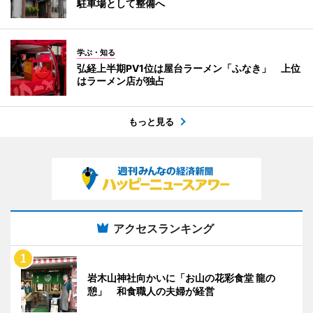
駐車場として整備へ
学ぶ・知る
弘経上半期PV1位は屋台ラーメン「ふなき」 上位
はラーメン店が独占
もっと見る
アクセスランキング
岩木山神社向かいに「お山の花彩食堂 龍の
憩」 和食職人の夫婦が経営