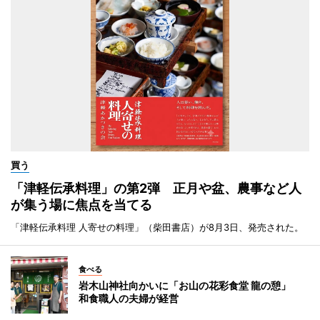
買う
「津軽伝承料理」の第2弾 正月や盆、農事など人
が集う場に焦点を当てる
「津軽伝承料理 人寄せの料理」（柴田書店）が8月3日、発売された。
食べる
岩木山神社向かいに「お山の花彩食堂 龍の憩」
和食職人の夫婦が経営