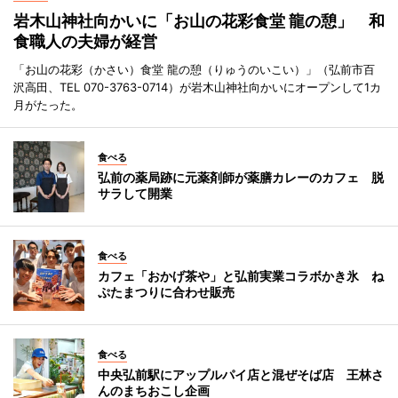
岩木山神社向かいに「お山の花彩食堂 龍の憩」 和
食職人の夫婦が経営
「お山の花彩（かさい）食堂 龍の憩（りゅうのいこい）」（弘前市百
沢高田、TEL 070-3763-0714）が岩木山神社向かいにオープンして1カ
月がたった。
食べる
弘前の薬局跡に元薬剤師が薬膳カレーのカフェ 脱
サラして開業
食べる
カフェ「おかげ茶や」と弘前実業コラボかき氷 ね
ぷたまつりに合わせ販売
食べる
中央弘前駅にアップルパイ店と混ぜそば店 王林さ
んのまちおこし企画