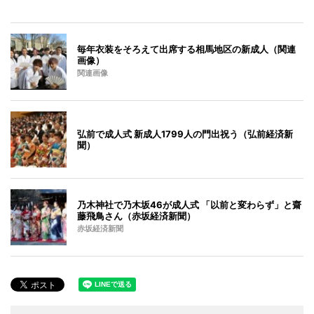
毎年衣装をそろえて出席する相馬地区の新成人（関連
画像）
関連画像
弘前で成人式 新成人1799人の門出祝う（弘前経済新
聞）
乃木神社で乃木坂46が成人式 「以前と変わらず」と齋
藤飛鳥さん（赤坂経済新聞）
赤坂経済新聞