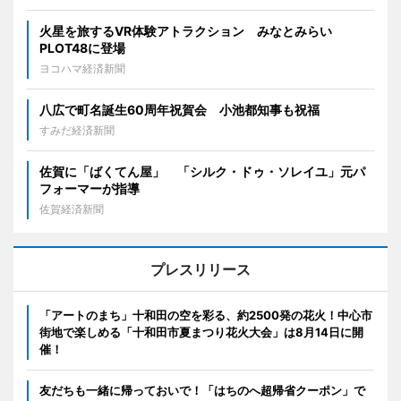
火星を旅するVR体験アトラクション みなとみらい
PLOT48に登場
ヨコハマ経済新聞
八広で町名誕生60周年祝賀会 小池都知事も祝福
すみだ経済新聞
佐賀に「ばくてん屋」 「シルク・ドゥ・ソレイユ」元パ
フォーマーが指導
佐賀経済新聞
プレスリリース
「アートのまち」十和田の空を彩る、約2500発の花火！中心市
街地で楽しめる「十和田市夏まつり花火大会」は8月14日に開
催！
友だちも一緒に帰っておいで！「はちのへ超帰省クーポン」で