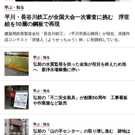
学ぶ・知る
平川・長谷川鉄工が全国大会一次審査に挑む 浮世
絵を10層の鋼板で再現
建築用鉄骨製造会社「長谷川鉄工」（平川市新山柳田）が現在、溶接作
品コンテスト「溶接人（ようせっちゅう）杯」に初挑戦している。
学ぶ・知る
弘前の水質監視を担った金魚が役目を終えため池
へ 新浄水場稼働に伴い
学ぶ・知る
弘前の「不二安全装具」が創業50周年 工事看板
や作業服など販売
学ぶ・知る
弘前の「山の手センター」の取り壊し進む 跡地は