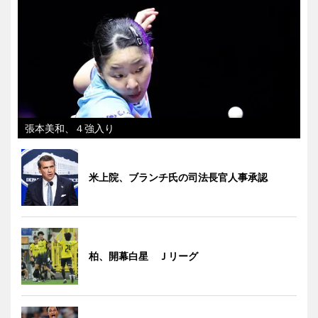
張本美和、４強入り
米上院、ブランチ氏の司法長官人事承認
柏、開幕白星 Ｊリーグ