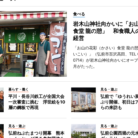
食べる
岩木山神社向かいに「お
食堂 龍の憩」 和食職人
経営
「お山の花彩（かさい）食堂 龍の
いこい）」（弘前市百沢高田、TEL 07
0714）が岩木山神社向かいにオープ
月がたった。
暮らす・働く
見る・遊ぶ
平川・長谷川鉄工が全国大会
弘前で「ゆうれい
一次審査に挑む 浮世絵を10
ぶり開催、初日は
層の鋼板で再現
らの来訪も
見る・遊ぶ
見る・遊ぶ
弘前ねぷたまつり開幕 熊本
弘前公園西堀の元