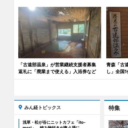
「古遠部温泉」が営業継続支援者募集
青森「古
返礼に「廃業まで使える」入浴券など
し」全国1
みん経トピックス
特集
浅草・松が谷にニットカフェ「ito-
mori」 編み物好きが集う場に