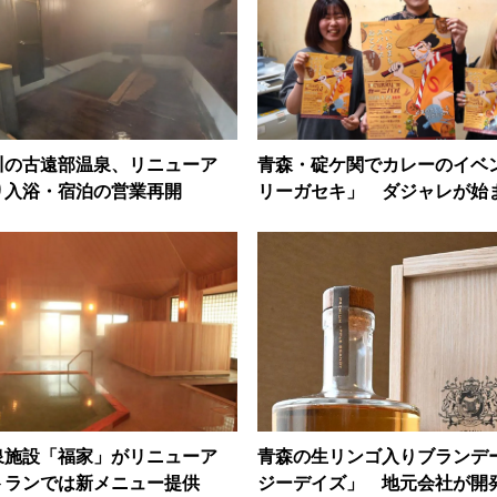
川の古遠部温泉、リニューア
青森・碇ケ関でカレーのイベ
り入浴・宿泊の営業再開
リーガセキ」 ダジャレが始
泉施設「福家」がリニューア
青森の生リンゴ入りブランデ
トランでは新メニュー提供
ジーデイズ」 地元会社が開