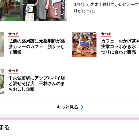
0714）が岩木山神社向かいにオープ
月がたった。
食べる
食べる
弘前の薬局跡に元薬剤師が薬
カフェ「おかげ茶
膳カレーのカフェ 脱サラし
実業コラボかき氷
て開業
つりに合わせ販売
食べる
中央弘前駅にアップルパイ店
と混ぜそば店 王林さんのま
ちおこし企画
もっと見る
知る