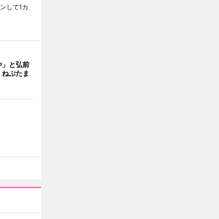
ンして1カ
や」と弘前
 ねぷたま