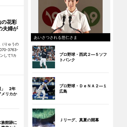
山の花彩
の夫婦が
あいさつされる悠仁さま
憩（りゅうの
0-3763-
プロ野球・西武２―５ソフ
ンして1カ
トバンク
プロ野球・ＤｅＮＡ２―１
展」 2年
広島
アメリカか
Ｊリーグ、真夏の開幕
水族館跡に