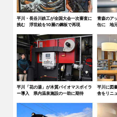
平川・長谷川鉄工が全国大会一次審査に
青森のア
挑む 浮世絵を10層の鋼板で再現
缶に 地
平川「花の湯」が木質バイオマスボイラ
平川に図
ー導入 県内温泉施設の一助に期待
舎をリニ