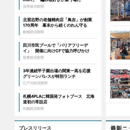
浅草経済新聞
北習志野の老舗精肉店「鳥吉」が創業
170周年 幕末から続くのれん守る
船橋経済新聞
田川市民プールで「バリアフリーデ
イ」 開催に向けCFで協力呼びかけ
筑豊経済新聞
3年連続甲子園出場の関東一高を応援
グリーンパレスが特別ランチ
江戸川経済新聞
札幌4PLAに韓国発フォトブース 北海
道初の常設店
札幌経済新聞
プレスリリース
最新ニ