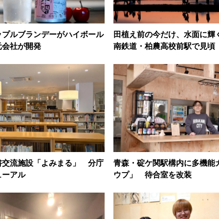
ップルブランデーがハイボール
田植え前の今だけ、水面に輝
元会社が開発
南鉄道・柏農高校前駅で見頃
書交流施設「よみまる」 分庁
青森・碇ケ関駅構内に多機能
ューアル
ウプ」 待合室を改装