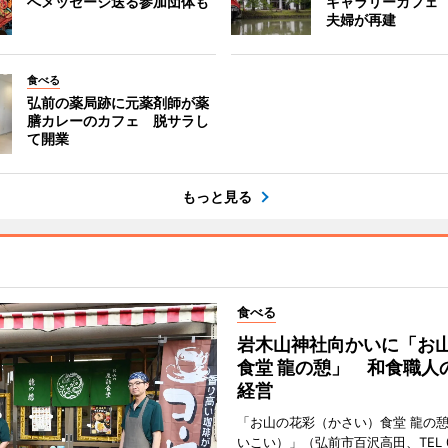
へメッセージ送る参加団体も
ギャラリーカフェ
夫婦が再建
食べる
弘前の薬局跡に元薬剤師が薬
膳カレーのカフェ 脱サラし
て開業
もっと見る
食べる
岩木山神社向かいに「お
食堂 龍の憩」 和食職人
経営
「お山の花彩（かさい）食堂 龍の
いこい）」（弘前市百沢高田、TEL 07