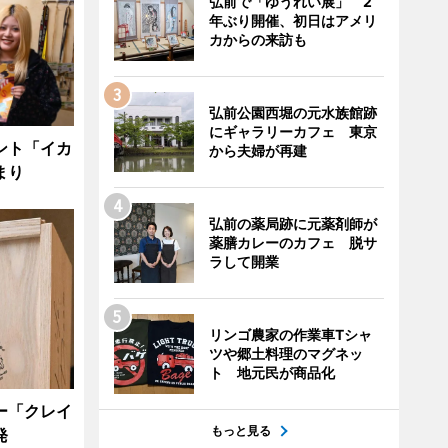
弘前で「ゆうれい展」 2
年ぶり開催、初日はアメリ
カからの来訪も
弘前公園西堀の元水族館跡
にギャラリーカフェ 東京
ント「イカ
から夫婦が再建
まり
弘前の薬局跡に元薬剤師が
薬膳カレーのカフェ 脱サ
ラして開業
リンゴ農家の作業車Tシャ
ツや郷土料理のマグネッ
ト 地元民が商品化
ー「クレイ
もっと見る
発