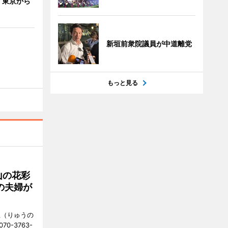
 東京から
新垣前衆院議員が中道離党
もっと見る
山の花彩
の夫婦が
憩（りゅうの
0-3763-