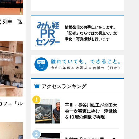
く列車 弘
情報発信のお手伝いをします。
「記者」ならではの視点で、文
章化・写真撮影も行います
アクセスランキング
カフェ「ル
平川・長谷川鉄工が全国大
会一次審査に挑む 浮世絵
を10層の鋼板で再現