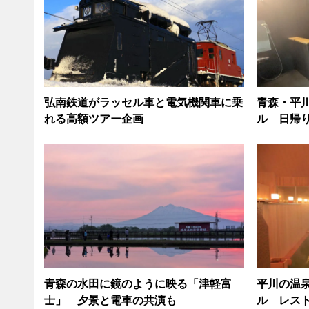
弘南鉄道がラッセル車と電気機関車に乗
青森・平
れる高額ツアー企画
ル 日帰
青森の水田に鏡のように映る「津軽富
平川の温
士」 夕景と電車の共演も
ル レス