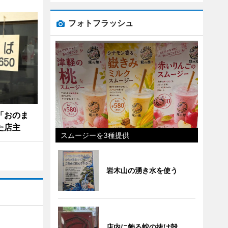
フォトフラッシュ
「おのま
た店主
スムージーを3種提供
岩木山の湧き水を使う
店内に飾る蛇の抜け殻