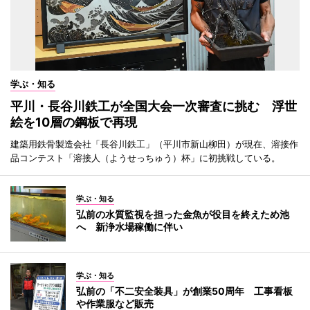
学ぶ・知る
平川・長谷川鉄工が全国大会一次審査に挑む 浮世
絵を10層の鋼板で再現
建築用鉄骨製造会社「長谷川鉄工」（平川市新山柳田）が現在、溶接作
品コンテスト「溶接人（ようせっちゅう）杯」に初挑戦している。
学ぶ・知る
弘前の水質監視を担った金魚が役目を終えため池
へ 新浄水場稼働に伴い
学ぶ・知る
弘前の「不二安全装具」が創業50周年 工事看板
や作業服など販売