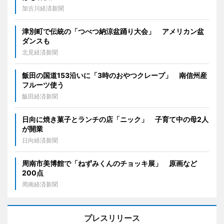
加古川経済新聞
津別町で伝統の「つべつ納涼盆踊り大会」 アメリカン盆
ダンスも
北見経済新聞
飯田の国道153沿いに「3時のおやつクレープ」 南信州産
フルーツ使う
飯田経済新聞
日向に焼き菓子とランチの店「ニック」 子育て中の母2人
が開業
日向経済新聞
周南市美博館で「ねずみくんのチョッキ展」 原画など
200点
周南経済新聞
プレスリリース