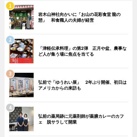
岩木山神社向かいに「お山の花彩食堂 龍の
憩」 和食職人の夫婦が経営
「津軽伝承料理」の第2弾 正月や盆、農事な
ど人が集う場に焦点を当てる
弘前で「ゆうれい展」 2年ぶり開催、初日は
アメリカからの来訪も
弘前の薬局跡に元薬剤師が薬膳カレーのカフ
ェ 脱サラして開業