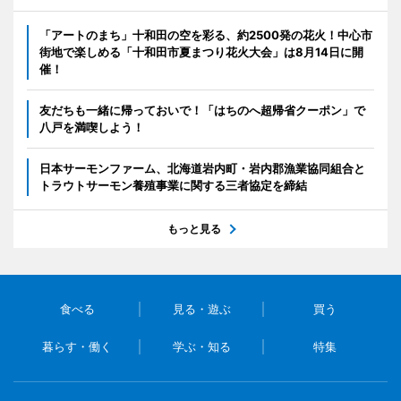
「アートのまち」十和田の空を彩る、約2500発の花火！中心市
街地で楽しめる「十和田市夏まつり花火大会」は8月14日に開
催！
友だちも一緒に帰っておいで！「はちのへ超帰省クーポン」で
八戸を満喫しよう！
日本サーモンファーム、北海道岩内町・岩内郡漁業協同組合と
トラウトサーモン養殖事業に関する三者協定を締結
もっと見る
食べる
見る・遊ぶ
買う
暮らす・働く
学ぶ・知る
特集