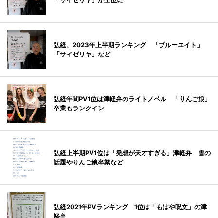
「サイゼリヤ」が上位に
弘経、2023年上半期ランキング 「ブルーエイト」
「サイゼリヤ」など
弘経年間PV1位は津軽弁のライトノベル 「りんご娘」
卒業もランクイン
弘経上半期PV1位は「発想が天才すぎる」津軽弁 雪の
話題やりんご娘卒業など
弘経2021年PVランキング 1位は「もはや呪文」の津
軽弁