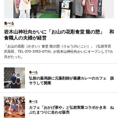
食べる
岩木山神社向かいに「お山の花彩食堂 龍の憩」 和
食職人の夫婦が経営
「お山の花彩（かさい）食堂 龍の憩（りゅうのいこい）」（弘前市百
沢高田、TEL 070-3763-0714）が岩木山神社向かいにオープンして1カ
月がたった。
食べる
弘前の薬局跡に元薬剤師が薬膳カレーのカフェ 脱
サラして開業
食べる
カフェ「おかげ茶や」と弘前実業コラボかき氷 ね
ぷたまつりに合わせ販売