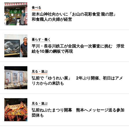
食べる
岩木山神社向かいに「お山の花彩食堂 龍の憩」
和食職人の夫婦が経営
暮らす・働く
平川・長谷川鉄工が全国大会一次審査に挑む 浮世
絵を10層の鋼板で再現
見る・遊ぶ
弘前で「ゆうれい展」 2年ぶり開催、初日はアメ
リカからの来訪も
見る・遊ぶ
弘前ねぷたまつり開幕 熊本へメッセージ送る参加
団体も