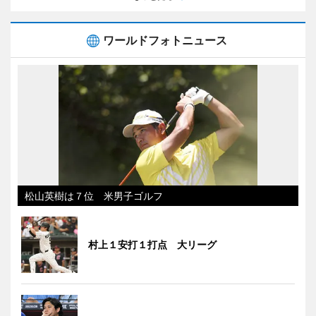
ワールドフォトニュース
松山英樹は７位 米男子ゴルフ
村上１安打１打点 大リーグ