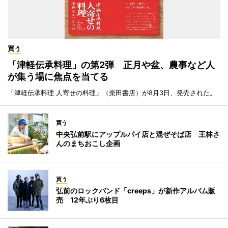
買う
「津軽伝承料理」の第2弾 正月や盆、農事など人
が集う場に焦点を当てる
「津軽伝承料理 人寄せの料理」（柴田書店）が8月3日、発売された。
買う
中央弘前駅にアップルパイ店と混ぜそば店 王林さ
んのまちおこし企画
買う
弘前のロックバンド「creeps」が新作アルバム販
売 12年ぶり6枚目