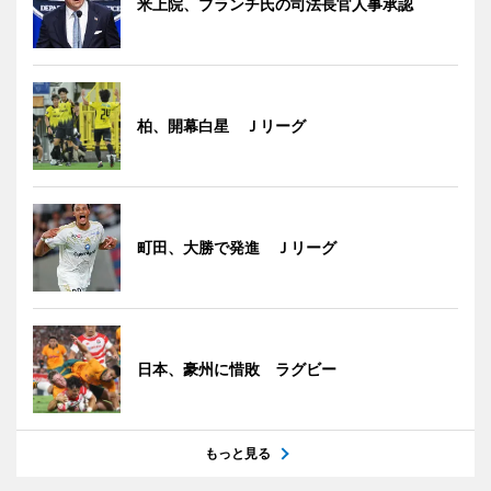
米上院、ブランチ氏の司法長官人事承認
柏、開幕白星 Ｊリーグ
町田、大勝で発進 Ｊリーグ
日本、豪州に惜敗 ラグビー
もっと見る