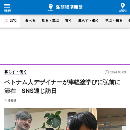
26°C
食べる
見る・遊ぶ
買う
暮らす・働く
学ぶ・知る
暮らす・働く
2024.05.09
ベトナム人デザイナーが津軽塗学びに弘前に
滞在 SNS通じ訪日
津軽塗