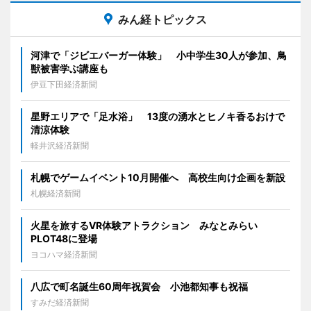
みん経トピックス
河津で「ジビエバーガー体験」 小中学生30人が参加、鳥
獣被害学ぶ講座も
伊豆下田経済新聞
星野エリアで「足水浴」 13度の湧水とヒノキ香るおけで
清涼体験
軽井沢経済新聞
札幌でゲームイベント10月開催へ 高校生向け企画を新設
札幌経済新聞
火星を旅するVR体験アトラクション みなとみらい
PLOT48に登場
ヨコハマ経済新聞
八広で町名誕生60周年祝賀会 小池都知事も祝福
すみだ経済新聞