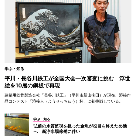
学ぶ・知る
平川・長谷川鉄工が全国大会一次審査に挑む 浮世
絵を10層の鋼板で再現
建築用鉄骨製造会社「長谷川鉄工」（平川市新山柳田）が現在、溶接作
品コンテスト「溶接人（ようせっちゅう）杯」に初挑戦している。
学ぶ・知る
弘前の水質監視を担った金魚が役目を終えため池
へ 新浄水場稼働に伴い