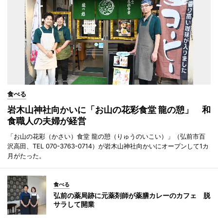
食べる
岩木山神社向かいに「お山の花彩食堂 龍の憩」 和
食職人の夫婦が経営
「お山の花彩（かさい）食堂 龍の憩（りゅうのいこい）」（弘前市百
沢高田、TEL 070-3763-0714）が岩木山神社向かいにオープンして1カ
月がたった。
食べる
弘前の薬局跡に元薬剤師が薬膳カレーのカフェ 脱
サラして開業