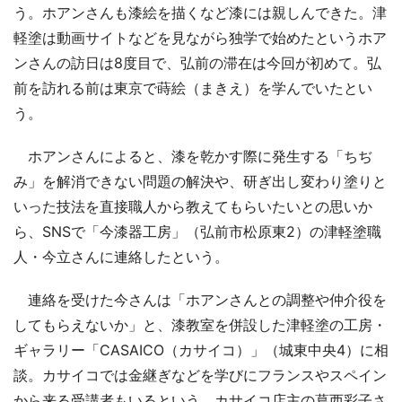
う。ホアンさんも漆絵を描くなど漆には親しんできた。津
軽塗は動画サイトなどを見ながら独学で始めたというホア
ンさんの訪日は8度目で、弘前の滞在は今回が初めて。弘
前を訪れる前は東京で蒔絵（まきえ）を学んでいたとい
う。
ホアンさんによると、漆を乾かす際に発生する「ちぢ
み」を解消できない問題の解決や、研ぎ出し変わり塗りと
いった技法を直接職人から教えてもらいたいとの思いか
ら、SNSで「今漆器工房」（弘前市松原東2）の津軽塗職
人・今立さんに連絡したという。
連絡を受けた今さんは「ホアンさんとの調整や仲介役を
してもらえないか」と、漆教室を併設した津軽塗の工房・
ギャラリー「CASAICO（カサイコ）」（城東中央4）に相
談。カサイコでは金継ぎなどを学びにフランスやスペイン
から来る受講者もいるという。カサイコ店主の葛西彩子さ