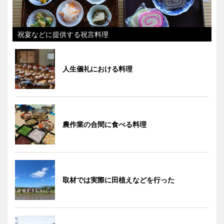
祝宴などに提供する祝言料理
人生儀礼における料理
農作業の合間に食べる料理
取材では実際に田植えなどを行った