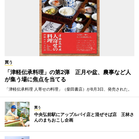
買う
「津軽伝承料理」の第2弾 正月や盆、農事など人
が集う場に焦点を当てる
「津軽伝承料理 人寄せの料理」（柴田書店）が8月3日、発売された。
買う
中央弘前駅にアップルパイ店と混ぜそば店 王林さ
んのまちおこし企画