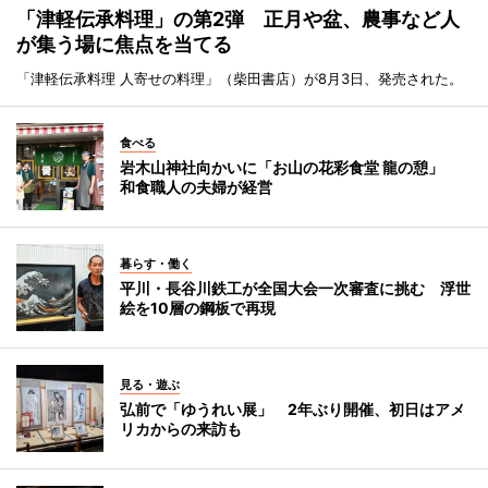
「津軽伝承料理」の第2弾 正月や盆、農事など人
が集う場に焦点を当てる
「津軽伝承料理 人寄せの料理」（柴田書店）が8月3日、発売された。
食べる
岩木山神社向かいに「お山の花彩食堂 龍の憩」
和食職人の夫婦が経営
暮らす・働く
平川・長谷川鉄工が全国大会一次審査に挑む 浮世
絵を10層の鋼板で再現
見る・遊ぶ
弘前で「ゆうれい展」 2年ぶり開催、初日はアメ
リカからの来訪も