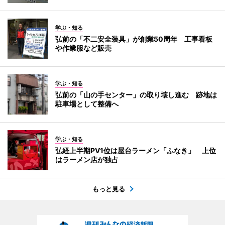
学ぶ・知る
弘前の「不二安全装具」が創業50周年 工事看板
や作業服など販売
学ぶ・知る
弘前の「山の手センター」の取り壊し進む 跡地は
駐車場として整備へ
学ぶ・知る
弘経上半期PV1位は屋台ラーメン「ふなき」 上位
はラーメン店が独占
もっと見る