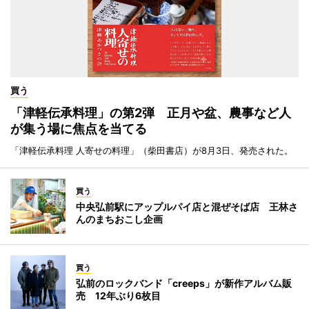
買う
「津軽伝承料理」の第2弾 正月や盆、農事など人
が集う場に焦点を当てる
「津軽伝承料理 人寄せの料理」（柴田書店）が8月3日、発売された。
買う
中央弘前駅にアップルパイ店と混ぜそば店 王林さ
んのまちおこし企画
買う
弘前のロックバンド「creeps」が新作アルバム販
売 12年ぶり6枚目