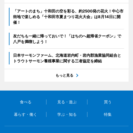
「アートのまち」十和田の空を彩る、約2500発の花火！中心市
街地で楽しめる「十和田市夏まつり花火大会」は8月14日に開
催！
友だちも一緒に帰っておいで！「はちのへ超帰省クーポン」で
八戸を満喫しよう！
日本サーモンファーム、北海道岩内町・岩内郡漁業協同組合と
トラウトサーモン養殖事業に関する三者協定を締結
もっと見る
食べる
見る・遊ぶ
買う
暮らす・働く
学ぶ・知る
特集