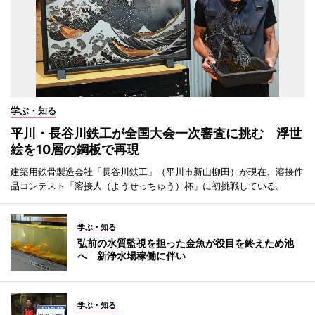
学ぶ・知る
平川・長谷川鉄工が全国大会一次審査に挑む 浮世
絵を10層の鋼板で再現
建築用鉄骨製造会社「長谷川鉄工」（平川市新山柳田）が現在、溶接作
品コンテスト「溶接人（ようせっちゅう）杯」に初挑戦している。
学ぶ・知る
弘前の水質監視を担った金魚が役目を終えため池
へ 新浄水場稼働に伴い
学ぶ・知る