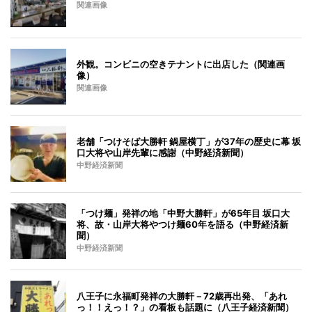
関連画像
外観。コンビニの空きテナントに出店した（関連画
像）
関連画像
老舗「つけそば大勝軒 鍋屋横丁」が37年の歴史に幕 坂
口大将や山岸先輩に感謝（中野経済新聞）
中野経済新聞
「つけ麺」発祥の地「中野大勝軒」が65年目 坂口大
将、故・山岸大将やつけ麺60年を語る（中野経済新
聞）
中野経済新聞
八王子に永福町発祥の大勝軒－72歳再出発、「あれ
っ！！えっ！？」の看板も話題に（八王子経済新聞）