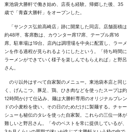
東池袋大勝軒で働き始め、店長も経験。帰郷した後、35
歳で「青森大勝軒」をオープンした。
「サンクス弘前高崎店」跡に開業した同店。店舗面積は
約48坪、客席数は、カウンター席17席、テーブル席16
席。駐車場は19台。店内は調理場を中央に配置し、ラーメ
ンを作る過程が見られるようにしたという。「待ち時間に
ラーメンができていく様子を楽しんでもらえれば」と野呂
さん。
のり以外はすべて自家製のメニュー。東池袋本店と同じ
く、げんこつ、豚足、鶏、ひき肉などを使ったスープは約
12時間かけて仕込み、麺は大勝軒専用のオリジナルブレン
ドの小麦粉を使い、その日のためだけに製麺する。チャー
シューも秘伝のタレを使った自家製。これらの三位一体が
難しいと野呂さん。「今のベストを常に提供しているが、
3カ月くらいの周期で迷いが生じて大勝軒という枠の中で