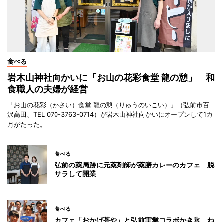
食べる
岩木山神社向かいに「お山の花彩食堂 龍の憩」 和
食職人の夫婦が経営
「お山の花彩（かさい）食堂 龍の憩（りゅうのいこい）」（弘前市百
沢高田、TEL 070-3763-0714）が岩木山神社向かいにオープンして1カ
月がたった。
食べる
弘前の薬局跡に元薬剤師が薬膳カレーのカフェ 脱
サラして開業
食べる
カフェ「おかげ茶や」と弘前実業コラボかき氷 ね