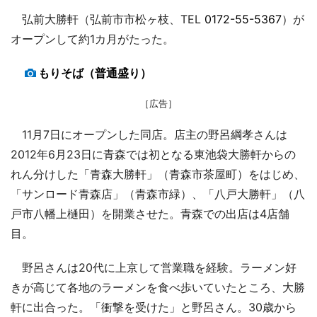
弘前大勝軒（弘前市市松ヶ枝、TEL
0172-55-5367
）が
オープンして約1カ月がたった。
もりそば（普通盛り）
［広告］
11月7日にオープンした同店。店主の野呂綱孝さんは
2012年6月23日に青森では初となる東池袋大勝軒からの
れん分けした「青森大勝軒」（青森市茶屋町）をはじめ、
「サンロード青森店」（青森市緑）、「八戸大勝軒」（八
戸市八幡上樋田）を開業させた。青森での出店は4店舗
目。
野呂さんは20代に上京して営業職を経験。ラーメン好
きが高じて各地のラーメンを食べ歩いていたところ、大勝
軒に出合った。「衝撃を受けた」と野呂さん。30歳から