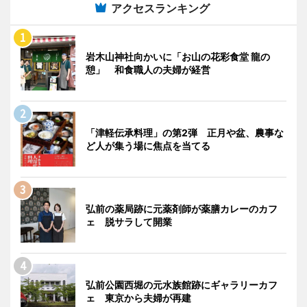
アクセスランキング
岩木山神社向かいに「お山の花彩食堂 龍の
憩」 和食職人の夫婦が経営
「津軽伝承料理」の第2弾 正月や盆、農事な
ど人が集う場に焦点を当てる
弘前の薬局跡に元薬剤師が薬膳カレーのカフ
ェ 脱サラして開業
弘前公園西堀の元水族館跡にギャラリーカフ
ェ 東京から夫婦が再建