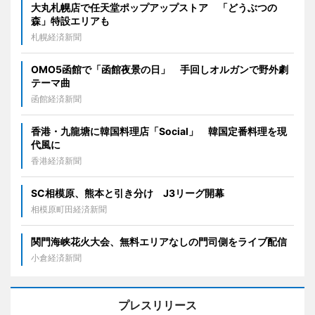
大丸札幌店で任天堂ポップアップストア 「どうぶつの
森」特設エリアも
札幌経済新聞
OMO5函館で「函館夜景の日」 手回しオルガンで野外劇
テーマ曲
函館経済新聞
香港・九龍塘に韓国料理店「Social」 韓国定番料理を現
代風に
香港経済新聞
SC相模原、熊本と引き分け J3リーグ開幕
相模原町田経済新聞
関門海峡花火大会、無料エリアなしの門司側をライブ配信
小倉経済新聞
プレスリリース