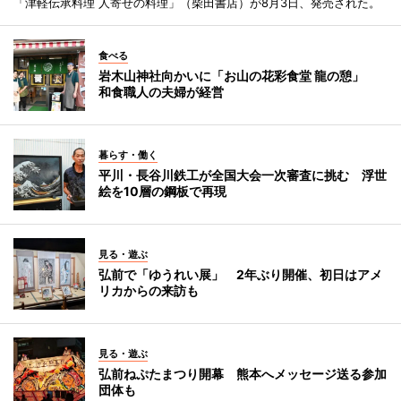
「津軽伝承料理 人寄せの料理」（柴田書店）が8月3日、発売された。
食べる
岩木山神社向かいに「お山の花彩食堂 龍の憩」
和食職人の夫婦が経営
暮らす・働く
平川・長谷川鉄工が全国大会一次審査に挑む 浮世
絵を10層の鋼板で再現
見る・遊ぶ
弘前で「ゆうれい展」 2年ぶり開催、初日はアメ
リカからの来訪も
見る・遊ぶ
弘前ねぷたまつり開幕 熊本へメッセージ送る参加
団体も