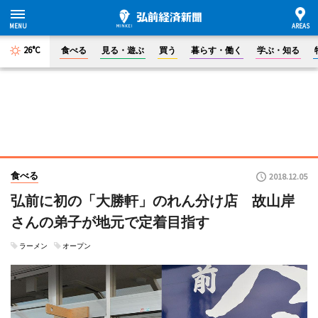
26°C
食べる
見る・遊ぶ
買う
暮らす・働く
学ぶ・知る
食べる
2018.12.05
弘前に初の「大勝軒」のれん分け店 故山岸
さんの弟子が地元で定着目指す
ラーメン
オープン