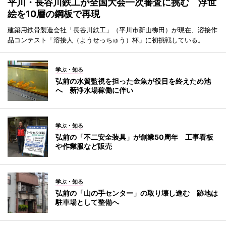
平川・長谷川鉄工が全国大会一次審査に挑む 浮世
絵を10層の鋼板で再現
建築用鉄骨製造会社「長谷川鉄工」（平川市新山柳田）が現在、溶接作
品コンテスト「溶接人（ようせっちゅう）杯」に初挑戦している。
学ぶ・知る
弘前の水質監視を担った金魚が役目を終えため池
へ 新浄水場稼働に伴い
学ぶ・知る
弘前の「不二安全装具」が創業50周年 工事看板
や作業服など販売
学ぶ・知る
弘前の「山の手センター」の取り壊し進む 跡地は
駐車場として整備へ