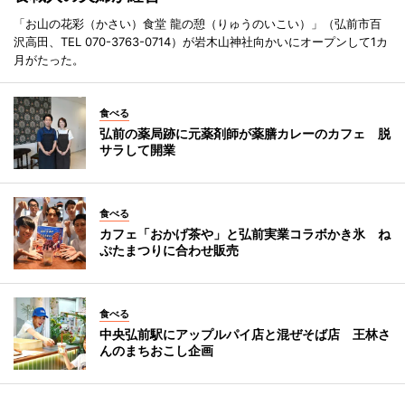
「お山の花彩（かさい）食堂 龍の憩（りゅうのいこい）」（弘前市百
沢高田、TEL 070-3763-0714）が岩木山神社向かいにオープンして1カ
月がたった。
食べる
弘前の薬局跡に元薬剤師が薬膳カレーのカフェ 脱
サラして開業
食べる
カフェ「おかげ茶や」と弘前実業コラボかき氷 ね
ぷたまつりに合わせ販売
食べる
中央弘前駅にアップルパイ店と混ぜそば店 王林さ
んのまちおこし企画