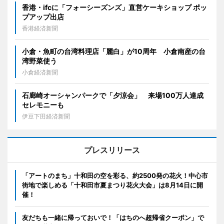
香港・ifcに「フォーシーズンズ」直営ケーキショップ ポッ
プアップ出店
香港経済新聞
小倉・魚町の台湾料理店「麗白」が10周年 小倉南産の台
湾野菜使う
小倉経済新聞
石廊崎オーシャンパークで「夕涼会」 来場100万人達成
セレモニーも
伊豆下田経済新聞
プレスリリース
「アートのまち」十和田の空を彩る、約2500発の花火！中心市
街地で楽しめる「十和田市夏まつり花火大会」は8月14日に開
催！
友だちも一緒に帰っておいで！「はちのへ超帰省クーポン」で