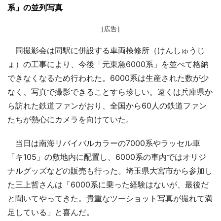
系」の並列写真
［広告］
同撮影会は同駅に併設する車両検修所（けんしゅうじ
ょ）の工事により、今後「元東急6000系」を並べて格納
できなくなるため行われた。6000系は生産された数が少
なく、写真で撮影できることすら珍しい。遠くは兵庫県か
ら訪れた鉄道ファンがおり、全国から60人の鉄道ファン
たちが熱心にカメラを向けていた。
当日は南海リバイバルカラーの7000系やラッセル車
「キ105」の敷地内に配置し、6000系の車内ではオリジ
ナルグッズなどの販売も行った。埼玉県大宮市から参加し
た三上哲さんは「6000系に乗った経験はないが、最後だ
と聞いてやってきた。貴重なツーショット写真が撮れて満
足している」と喜んだ。