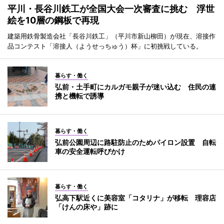
平川・長谷川鉄工が全国大会一次審査に挑む 浮世
絵を10層の鋼板で再現
建築用鉄骨製造会社「長谷川鉄工」（平川市新山柳田）が現在、溶接作
品コンテスト「溶接人（ようせっちゅう）杯」に初挑戦している。
暮らす・働く
弘前・土手町にカルガモ親子が迷い込む 住民の連
携と機転で誘導
暮らす・働く
弘前公園周辺に路駐防止のためパイロン設置 自転
車の安全運転呼びかけ
暮らす・働く
弘高下駅近くに美容室「コタリナ」が移転 理容店
「けんの床や」跡に