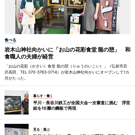
食べる
岩木山神社向かいに「お山の花彩食堂 龍の憩」 和
食職人の夫婦が経営
「お山の花彩（かさい）食堂 龍の憩（りゅうのいこい）」（弘前市百
沢高田、TEL 070-3763-0714）が岩木山神社向かいにオープンして1カ
月がたった。
暮らす・働く
平川・長谷川鉄工が全国大会一次審査に挑む 浮世
絵を10層の鋼板で再現
見る・遊ぶ