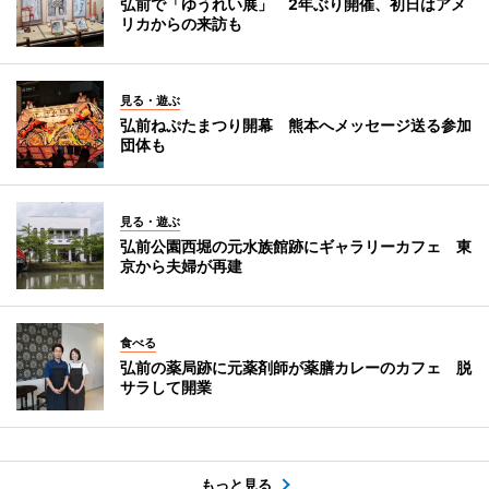
弘前で「ゆうれい展」 2年ぶり開催、初日はアメ
リカからの来訪も
見る・遊ぶ
弘前ねぷたまつり開幕 熊本へメッセージ送る参加
団体も
見る・遊ぶ
弘前公園西堀の元水族館跡にギャラリーカフェ 東
京から夫婦が再建
食べる
弘前の薬局跡に元薬剤師が薬膳カレーのカフェ 脱
サラして開業
もっと見る