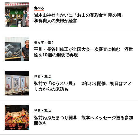
食べる
岩木山神社向かいに「お山の花彩食堂 龍の憩」
和食職人の夫婦が経営
暮らす・働く
平川・長谷川鉄工が全国大会一次審査に挑む 浮世
絵を10層の鋼板で再現
見る・遊ぶ
弘前で「ゆうれい展」 2年ぶり開催、初日はアメ
リカからの来訪も
見る・遊ぶ
弘前ねぷたまつり開幕 熊本へメッセージ送る参加
団体も