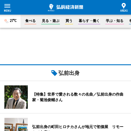
27°C
食べる
見る・遊ぶ
買う
暮らす・働く
学ぶ・知る
弘前出身
【特集】世界で愛される数々の名曲／弘前出身の作曲
家・菊池俊輔さん
弘前出身の町田ヒロチカさんが地元で初個展 リモー