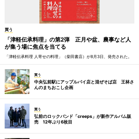
買う
「津軽伝承料理」の第2弾 正月や盆、農事など人
が集う場に焦点を当てる
「津軽伝承料理 人寄せの料理」（柴田書店）が8月3日、発売された。
買う
中央弘前駅にアップルパイ店と混ぜそば店 王林さ
んのまちおこし企画
買う
弘前のロックバンド「creeps」が新作アルバム販
売 12年ぶり6枚目