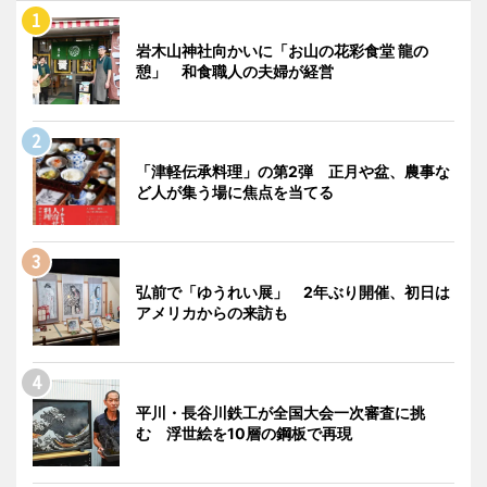
岩木山神社向かいに「お山の花彩食堂 龍の
憩」 和食職人の夫婦が経営
「津軽伝承料理」の第2弾 正月や盆、農事な
ど人が集う場に焦点を当てる
弘前で「ゆうれい展」 2年ぶり開催、初日は
アメリカからの来訪も
平川・長谷川鉄工が全国大会一次審査に挑
む 浮世絵を10層の鋼板で再現