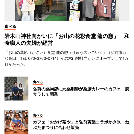
食べる
岩木山神社向かいに「お山の花彩食堂 龍の憩」 和
食職人の夫婦が経営
「お山の花彩（かさい）食堂 龍の憩（りゅうのいこい）」（弘前市百
沢高田、TEL 070-3763-0714）が岩木山神社向かいにオープンして1カ
月がたった。
食べる
弘前の薬局跡に元薬剤師が薬膳カレーのカフェ 脱
サラして開業
食べる
カフェ「おかげ茶や」と弘前実業コラボかき氷 ね
ぷたまつりに合わせ販売