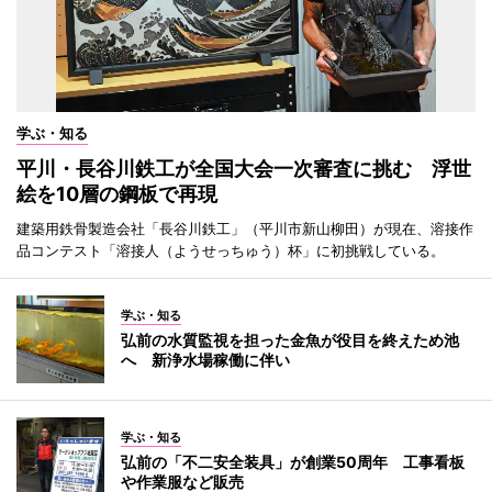
学ぶ・知る
平川・長谷川鉄工が全国大会一次審査に挑む 浮世
絵を10層の鋼板で再現
建築用鉄骨製造会社「長谷川鉄工」（平川市新山柳田）が現在、溶接作
品コンテスト「溶接人（ようせっちゅう）杯」に初挑戦している。
学ぶ・知る
弘前の水質監視を担った金魚が役目を終えため池
へ 新浄水場稼働に伴い
学ぶ・知る
弘前の「不二安全装具」が創業50周年 工事看板
や作業服など販売